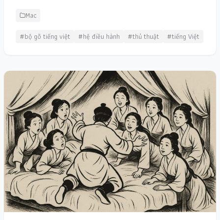
Mac
#bộ gõ tiếng việt
#hệ điều hành
#thủ thuật
#tiếng Việt