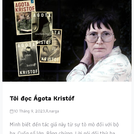
Tôi đọc Ágota Kristóf
10 Tháng 9, 2023
narga
Mình biết đến tác giả này từ sự tò mò đối với bộ
ba: Cuốn sổ lớn, Bằng chứng, Lời nói dối thứ ba