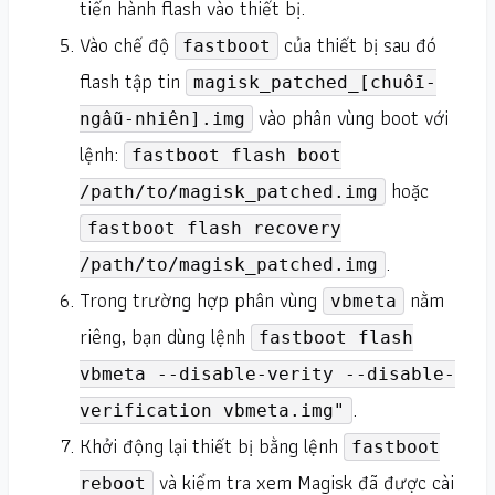
tiến hành flash vào thiết bị.
Vào chế độ
của thiết bị sau đó
fastboot
flash tập tin
magisk_patched_[chuỗi-
vào phân vùng boot với
ngẫu-nhiên].img
lệnh:
fastboot flash boot
hoặc
/path/to/magisk_patched.img
fastboot flash recovery
.
/path/to/magisk_patched.img
Trong trường hợp phân vùng
nằm
vbmeta
riêng, bạn dùng lệnh
fastboot flash
vbmeta --disable-verity --disable-
.
verification vbmeta.img"
Khởi động lại thiết bị bằng lệnh
fastboot
và kiểm tra xem Magisk đã được cài
reboot