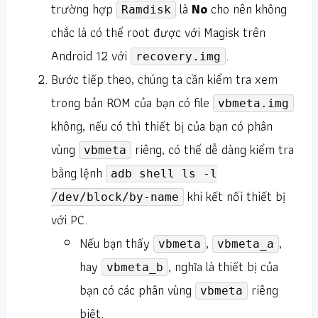
trường hợp
là
No
cho nên không
Ramdisk
chắc là có thể root được với Magisk trên
Android 12 với
.
recovery.img
Bước tiếp theo, chúng ta cần kiểm tra xem
trong bản ROM của bạn có file
vbmeta.img
không, nếu có thì thiết bị của bạn có phân
vùng
riêng, có thể dễ dàng kiểm tra
vbmeta
bằng lệnh
adb shell ls -l
khi kết nối thiết bị
/dev/block/by-name
với PC.
Nếu bạn thấy
,
,
vbmeta
vbmeta_a
hay
, nghĩa là thiết bị của
vbmeta_b
bạn có các phân vùng
riêng
vbmeta
biệt.