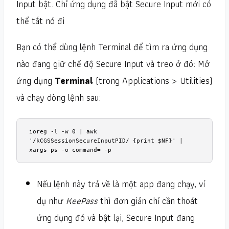
Input bật. Chỉ ứng dụng đã bật Secure Input mới có
thể tắt nó đi
Bạn có thể dùng lệnh Terminal để tìm ra ứng dụng
nào đang giữ chế độ Secure Input và treo ở đó: Mở
ứng dụng
Terminal
(trong Applications > Utilities)
và chạy dòng lệnh sau:
ioreg -l -w 0 | awk 
'/kCGSSessionSecureInputPID/ {print $NF}' | 
xargs ps -o command= -p
Nếu lệnh này trả về là một app đang chạy, ví
dụ như
KeePass
thì đơn giản chỉ cần thoát
ứng dụng đó và bật lại, Secure Input đang