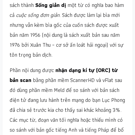
sách thành
Sống giản dị
một từ có nghĩa bao hàm
cả
cuộc sống đơn giản
. Sách được làm lại bìa mới
nhưng vẫn kèm bìa gốc của cuốn sách được xuất
bản năm 1956 (nội dung là sách xuất bản sau năm
1976 bởi Xuân Thu – cơ sở ấn loát hải ngoại) với sự
tôn trọng bản dịch.
Phần nội dung được
nhận dạng kí tự (ORC) từ
bản scan
bằng phần mềm ScannerHD và vFlat sau
đó dùng phần mềm
Meld
để so sánh với bản sách
điện tử đang lưu hành trên mạng do bạn Lục Phong
đã chia sẻ trước kia cho thấy sai khác khoảng 3%.
Các mục từ, đoạn văn tối nghĩa hoặc thiếu mình có
so sánh với bản gốc
tiếng Anh
và
tiếng Pháp
để bổ