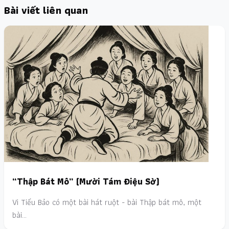
Bài viết liên quan
“Thập Bát Mô” (Mười Tám Điệu Sờ)
Vi Tiểu Bảo có một bài hát ruột - bài Thập bát mô, một
bài…