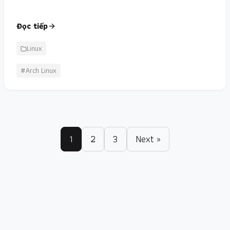
Đọc tiếp
Linux
#Arch Linux
1
2
3
Next »