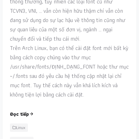
thông thường, tuy nhiên các loại font cũ như
TCVN3, VNI, … vẫn còn hiện hữu thậm chí vẫn còn
đang sử dụng do sự lạc hậu về thông tin cũng như
sự quan liêu của một số đơn vị, ngành … ngại
chuyển đổi và tiếp thu cái mới.
Trên Arch Linux, bạn có thể cài đặt font mới bất kỳ
bằng cách copy chúng vào thư mục
/usr/share/fonts/ĐỊNH_DẠNG_FONT hoặc thư mục
~/.fonts sau đó yêu cầu hệ thống cập nhật lại chỉ
mục font. Tuy thế cách này vẫn khá lích kích và
không tiện lợi bằng cách cài đặt.
Đọc tiếp
Linux