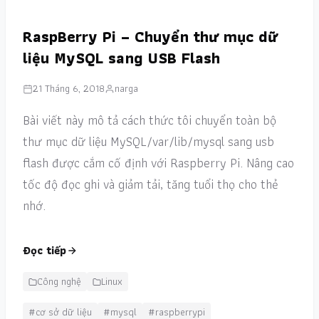
RaspBerry Pi – Chuyển thư mục dữ
liệu MySQL sang USB Flash
21 Tháng 6, 2018
narga
Bài viết này mô tả cách thức tôi chuyển toàn bộ
thư mục dữ liệu MySQL/var/lib/mysql sang usb
flash được cắm cố định với Raspberry Pi. Nâng cao
tốc độ đọc ghi và giảm tải, tăng tuổi thọ cho thẻ
nhớ.
Đọc tiếp
Công nghệ
Linux
#cơ sở dữ liệu
#mysql
#raspberrypi