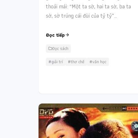
thoải mái: “Một ta sờ, hai ta sờ, ba ta
sờ, sờ trúng cái đùi của tỷ tỷ”…
Đọc tiếp
Đọc sách
#giải trí
#thơ chế
#văn học