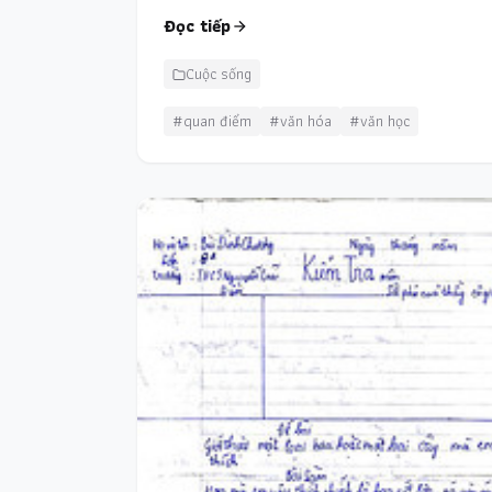
Đọc tiếp
Cuộc sống
#quan điểm
#văn hóa
#văn học