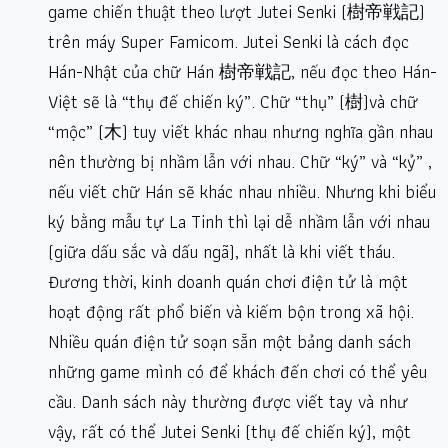
game chiến thuật theo lượt Jutei Senki (樹帝戦記)
trên máy Super Famicom. Jutei Senki là cách đọc
Hán-Nhật của chữ Hán 樹帝戦記, nếu đọc theo Hán-
Việt sẽ là “thụ đế chiến ký”. Chữ “thụ” (樹)và chữ
“mộc” (木) tuy viết khác nhau nhưng nghĩa gần nhau
nên thường bị nhầm lẫn với nhau. Chữ “ký” và “kỷ” ,
nếu viết chữ Hán sẽ khác nhau nhiều. Nhưng khi biểu
ký bằng mẫu tự La Tinh thì lại dễ nhầm lẫn với nhau
(giữa dấu sắc và dấu ngã), nhất là khi viết tháu.
Đương thời, kinh doanh quán chơi điện tử là một
hoạt động rất phổ biến và kiếm bộn trong xã hội.
Nhiều quán điện tử soạn sẵn một bảng danh sách
những game mình có để khách đến chơi có thể yêu
cầu. Danh sách này thường được viết tay và như
vậy, rất có thể Jutei Senki (thụ đế chiến ký), một