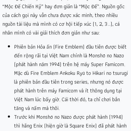
“Mộc Đế Chiến Kỷ” hay đơn giản là “Mộc Đế”. Nguồn gốc
của cách gọi này vẫn chưa được xác minh, theo nhiều
nguồn tài liệu mà mình có cơ hội tiếp xúc (
1
,
2
,
3
…), cá
nhân mình có vài giải thích đơn giản như sau:
Phiên bản Hỏa ấn (Fire Emblem) đầu tiên được biết
đến rộng rãi tại Việt Nam chính là Monshō no Nazo
(phát hành năm 1994) trên hệ máy Super Famicom.
Mặc dù Fire Emblem Ankoku Ryū to Hikari no tsurugi
là phiên bản đầu tiên trong series, nhưng nó được
phát hành trên máy Famicom và ít thông dụng tại
Việt Nam lúc bấy giờ. Cái thời đó, ta chỉ chơi bắn
tăng và nấm mà thôi.
Trước khi Monshō no Nazo được phát hành (1994)
thì hãng Enix (hiện giờ là Square Enix) đã phát hành