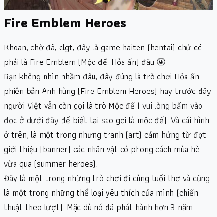
Fire Emblem Heroes
Khoan, chờ đã, clgt, đây là game haiten (hentai) chứ có
phải là Fire Emblem (Mộc đế, Hỏa ấn) đâu 🤬
Bạn không nhìn nhầm đâu, đây đúng là trò chơi Hỏa ấn
phiên bản Anh hùng (Fire Emblem Heroes) hay trước đây
người Việt vẫn còn gọi là trò Mộc đế (
vui lòng bấm vào
đọc ở dưới đây
để biết tại sao gọi là mộc đế). Và cái hình
ở trên, là một trong nhưng tranh (art) cảm hứng từ đợt
giới thiệu (banner) các nhân vật có phong cách mùa hè
vừa qua (summer heroes).
Đây là một trong những trò chơi đi cùng tuổi thơ và cũng
là một trong những thể loại yêu thích của mình (chiến
thuật theo lượt). Mặc dù nó đã phát hành hơn 3 năm