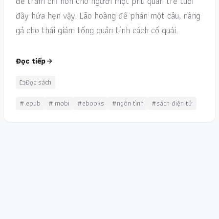
để trẫm chỉ hôn cho ngươi một phu quân trẻ tuổi
đầy hứa hẹn vậy. Lão hoàng đế phán một câu, nàng
gả cho thái giám tổng quản tính cách cổ quái.
Đọc tiếp
Đọc sách
#.epub
#.mobi
#ebooks
#ngôn tình
#sách điện tử