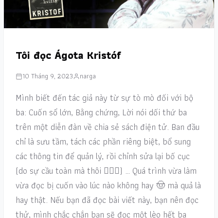
Tôi đọc Ágota Kristóf
10 Tháng 9, 2023
narga
Mình biết đến tác giả này từ sự tò mò đối với bộ
ba: Cuốn sổ lớn, Bằng chứng, Lời nói dối thứ ba
trên một diễn đàn về chia sẻ sách điện tử. Ban đầu
chỉ là sưu tầm, tách các phần riêng biệt, bổ sung
các thông tin để quản lý, rồi chỉnh sửa lại bố cục
(do sự cầu toàn mà thôi 🤦🏻‍♂️) … Quá trình vừa làm
vừa đọc bị cuốn vào lúc nào không hay 🤠 mà quả là
hay thật. Nếu bạn đã đọc bài viết này, bạn nên đọc
thử, mình chắc chắn bạn sẽ đọc một lèo hết ba