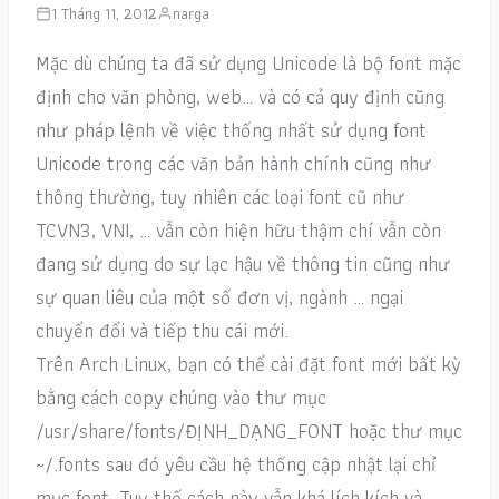
1 Tháng 11, 2012
narga
Mặc dù chúng ta đã sử dụng Unicode là bộ font mặc
định cho văn phòng, web… và có cả quy định cũng
như pháp lệnh về việc thống nhất sử dụng font
Unicode trong các văn bản hành chính cũng như
thông thường, tuy nhiên các loại font cũ như
TCVN3, VNI, … vẫn còn hiện hữu thậm chí vẫn còn
đang sử dụng do sự lạc hậu về thông tin cũng như
sự quan liêu của một số đơn vị, ngành … ngại
chuyển đổi và tiếp thu cái mới.
Trên Arch Linux, bạn có thể cài đặt font mới bất kỳ
bằng cách copy chúng vào thư mục
/usr/share/fonts/ĐỊNH_DẠNG_FONT hoặc thư mục
~/.fonts sau đó yêu cầu hệ thống cập nhật lại chỉ
mục font. Tuy thế cách này vẫn khá lích kích và