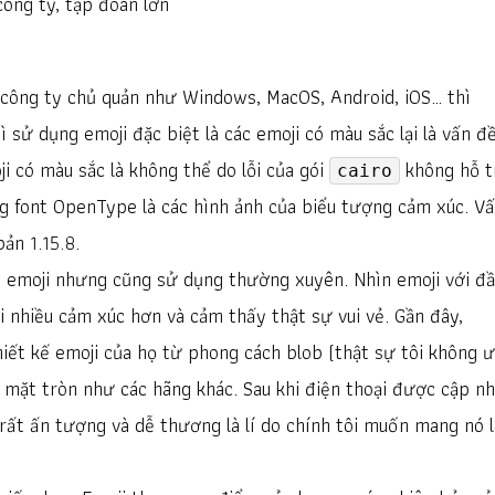
công ty, tập đoàn lớn
c công ty chủ quản như Windows, MacOS, Android, iOS… thì
 sử dụng emoji đặc biệt là các emoji có màu sắc lại là vấn đ
ji có màu sắc là không thể do lỗi của gói
không hỗ t
cairo
g font OpenType là các hình ảnh của biểu tượng cảm xúc. V
 bản
1.15.8
.
ch emoji nhưng cũng sử dụng thường xuyên. Nhìn emoji với đ
 nhiều cảm xúc hơn và cảm thấy thật sự vui vẻ. Gần đây,
iết kế emoji của họ từ phong cách blob (thật sự tôi không 
 mặt tròn như các hãng khác. Sau khi điện thoại được cập nh
rất ấn tượng và dễ thương là lí do chính tôi muốn mang nó 