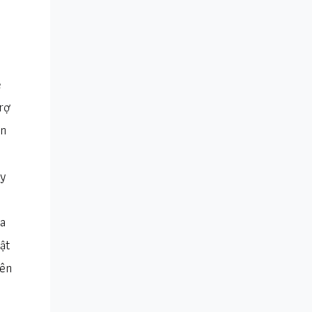
ề
rợ
ấn
ầy
ưa
ật
lên