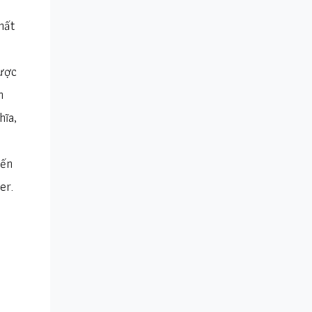
hất
được
n
hĩa,
iến
er.