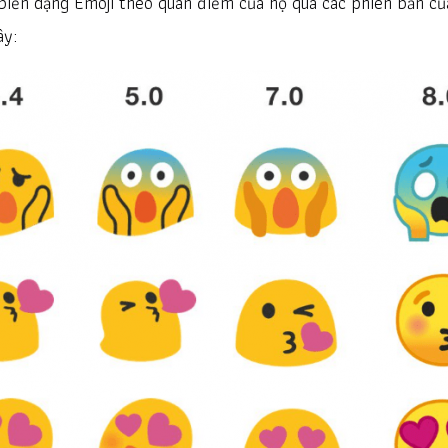
iến dạng Emoji theo quan điểm của họ qua các phiên bản củ
ây: