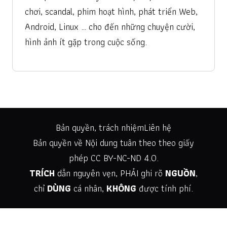
chơi, scandal, phim hoạt hình, phát triển Web,
Android, Linux … cho đến những chuyện cười,
hình ảnh ít gặp trong cuộc sống.
Bản quyền, trách nhiệm
Liên hệ
Bản quyền về Nội dung tuân theo theo giấy
phép
CC BY-NC-ND 4.0
.
TRÍCH
dẫn nguyên vẹn, PHẢI ghi rõ
NGUỒN
,
chỉ
DÙNG
cá nhân,
KHÔNG
được tính phí.