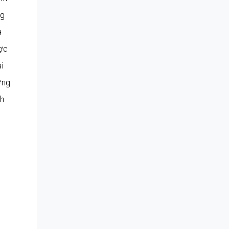
ng
a
ợc
i
ỡng
h