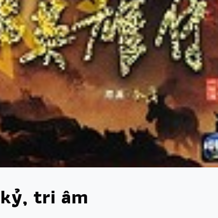
i kỷ, tri âm