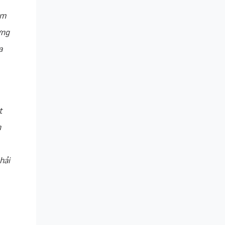
im
ơng
a
t
h
hải