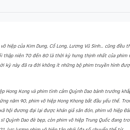
 võ hiệp của Kim Dung, Cổ Long, Lương Vũ Sinh… cũng đều th
 thập niên 70 đến 80 là thời kỳ hưng thịnh nhất của phim 
hời kỳ này đã ra đời không ít những bộ phim truyền hình đượ
hiệp Hong Kong và phim tình cảm Quỳnh Dao bành trướng khắ
ững năm 90, phim võ hiệp Hong Khong bắt đầu yếu thế. Tro
xã hội đương đại lại được khán giả săn đón, phim võ hiệp Đà
n sĩ Quỳnh Dao đè bẹp, còn phim võ hiệp Trung Quốc đang tr
21, lực lượng phim võ hiệp tân phái (đa số chuyển thể từ