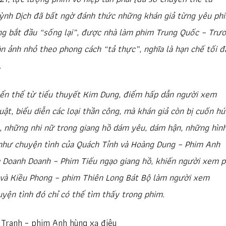
uỳnh Dịch đã bất ngờ đánh thức những khán giả từng yêu ph
ng bắt đầu “sống lại”, được nhà làm phim Trung Quốc – Trư
n ảnh nhỏ theo phong cách “tả thực”, nghĩa là hạn chế tối đ
.
yển thể từ tiểu thuyết Kim Dung, điểm hấp dẫn người xem
ật, biểu diễn các loại thần công, mà khán giả còn bị cuốn hú
, những nhi nữ trong giang hồ dám yêu, dám hận, những hìn
nh như chuyện tình của Quách Tỉnh và Hoàng Dung – Phim Anh
 Doanh Doanh – Phim Tiếu ngạo giang hồ, khiến người xem p
và Kiều Phong – phim Thiên Long Bát Bộ làm người xem
ện tình đó chỉ có thể tìm thấy trong phim.
 Tranh – phim Anh hùng xạ điêu