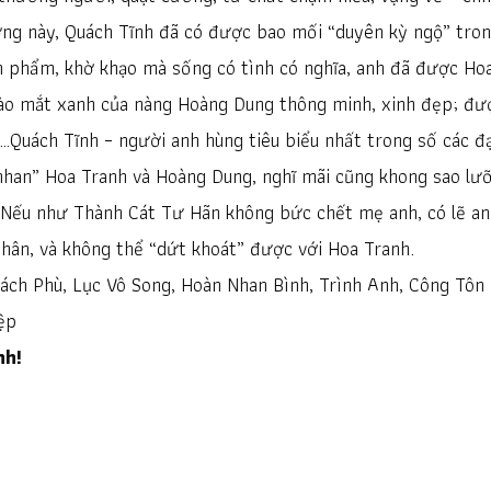
ng này, Quách Tĩnh đã có được bao mối “duyên kỳ ngộ” tro
n phẩm, khờ khạo mà sống có tình có nghĩa, anh đã được Ho
vào mắt xanh của nàng Hoàng Dung thông minh, xinh đẹp; đư
Quách Tĩnh – người anh hùng tiêu biểu nhất trong số các đạ
nhan” Hoa Tranh và Hoàng Dung, nghĩ mãi cũng khong sao lư
. Nếu như Thành Cát Tư Hãn không bức chết mẹ anh, có lẽ an
nhân, và không thể “dứt khoát” được với Hoa Tranh.
ách Phù, Lục Vô Song, Hoàn Nhan Bình, Trình Anh, Công Tôn
ệp
nh!