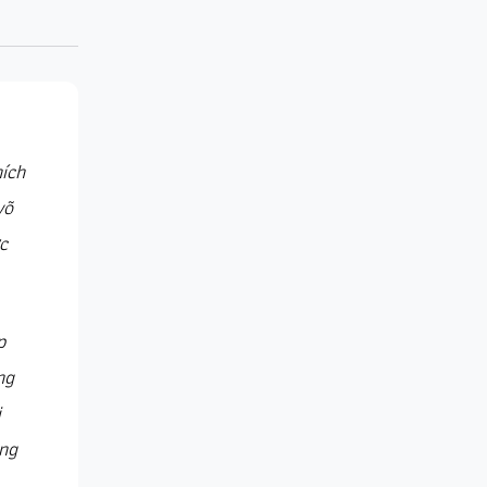
ích
võ
c
p
ng
i
ong