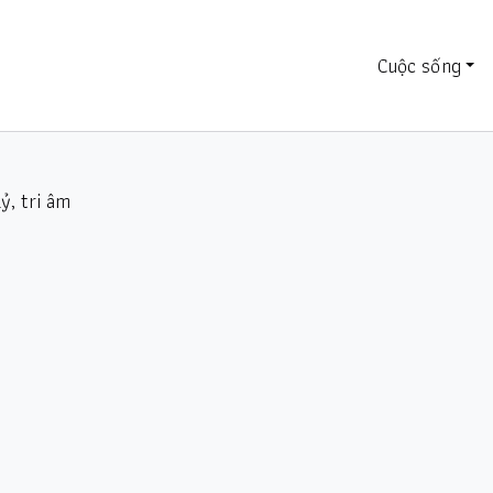
Cuộc sống
kỷ, tri âm