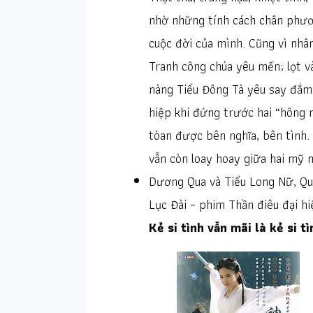
nhờ những tính cách chân phươ
cuộc đời của mình. Cũng vì nhâ
Tranh công chúa yêu mến; lọt 
nàng Tiểu Đông Tà yêu say đắm…
hiệp khi đứng trước hai “hông 
tòan được bên nghĩa, bên tình
vẫn còn loay hoay giữa hai mỹ 
Dương Qua và Tiểu Long Nữ, Qu
Lục Đài – phim Thần điêu đại hi
Kẻ si tình vẫn mãi là kẻ si tì