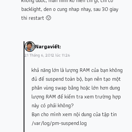
khong duoc, man hinh ko hien thi gi, chi co
backlight, den o cung nhap nhay, sau 30 giay
thi restart 🙁
Narga
viết:
21 Tháng 6, 2012 lúc 11:26
khả năng lớn là lượng RAM của bạn không
đủ để suspend toàn bộ, bạn nên tạo một
phân vùng swap bằng hoặc lớn hơn dung
lượng RAM để kiểm tra xem trường hợp
này có phải không?
Bạn cho mình xem nội dung của tập tin
/var/log/pm-suspend.log