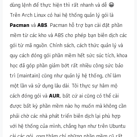
dùng lệnh để thực hiện thì rất nhanh và dễ 😀
Trên Arch Linux có hai hệ thống quản lý gói là
Pacman
và
ABS
. Pacman hỗ trợ bạn cài đặt phần
mềm từ các kho và ABS cho phép bạn biên dịch các
gói từ mã nguồn. Chính sách, cách thức quản lý và
quy cách đóng gói phần mềm hết sức súc tích, khoa
học đã góp phần giảm bớt rất nhiều công sức bảo
trì (maintain) cũng như quản lý hệ thống, chỉ làm
một lần và sử dụng lâu dài. Tôi thực sự hâm mộ
cách đóng gói và
AUR
, bất cứ ai cũng có thể cài
được bất kỳ phần mềm nào họ muốn mà không cần
phải chờ các nhà phát triển biên dịch lại phù hợp
với hệ thống của mình, chẳng hạn như trên Ubuntu
cài các gói
.rpm
thậm chí những phần mềm cũ rất