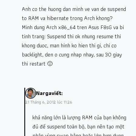
Anh co the huong dan minh ve van de suspend
to RAM va hibernate trong Arch khong?
Minh dung Arch x86_64 tren Asus F8sG va bi
tinh trang: Suspend thi ok nhung resume thi
khong duoc, man hinh ko hien thi gi, chi co
backlight, den o cung nhap nhay, sau 30 giay
thi restart 🙁
Narga
viết:
21 Tháng 6, 2012 lúc 11:26
khả năng lớn là lượng RAM của bạn không
đủ để suspend toàn bộ, bạn nên tạo một
phân vùng swap bằng hoặc lớn hơn dung