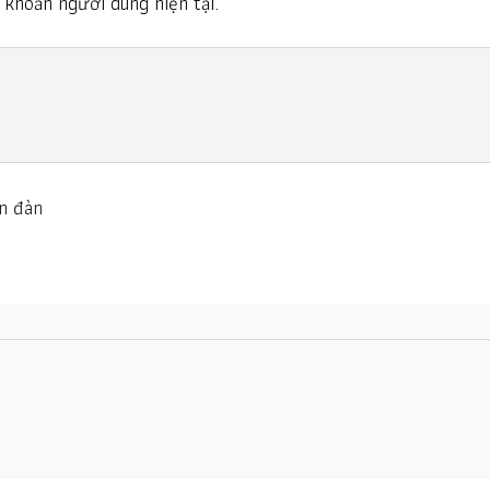
i khoản người dùng hiện tại.
n đàn