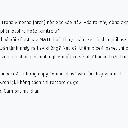
 trong xmonad (arch) nên xộc vào đây. Hóa ra mấy dòng exp
phải .bashrc hoặc .xinitrc ư?
 vì xài xfce4 hay MATE hoài thấy chán. Kẹt là khi gọi ibus-
tuân lệnh nhảy ra hay không? Nếu cài thêm xfce4-panel thì 
, vì mình không có kinh nghiệm gì) có vẻ như không trơn tru
 in xfce4”, nhưng copy “xmonad.hs” vào rồi chạy xmonad –
 Arch lại, không cách chi restore được.
o. Cám ơn. maikhai.