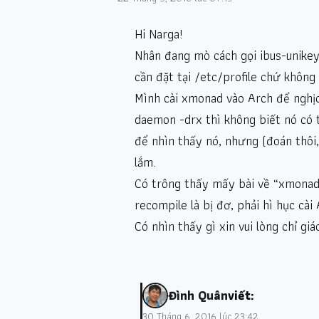
Hi Narga!
Nhân đang mò cách gọi ibus-unikey
cần đặt tại /etc/profile chứ không 
Mình cài xmonad vào Arch để nghịch
daemon -drx thì không biết nó có 
để nhìn thấy nó, nhưng (đoán thôi
lắm.
Có trông thấy mấy bài về “xmonad
recompile là bị đơ, phải hì hục cài
Có nhìn thấy gì xin vui lòng chỉ giá
Đình Quân
viết:
30 Tháng 6, 2016 lúc 23:42