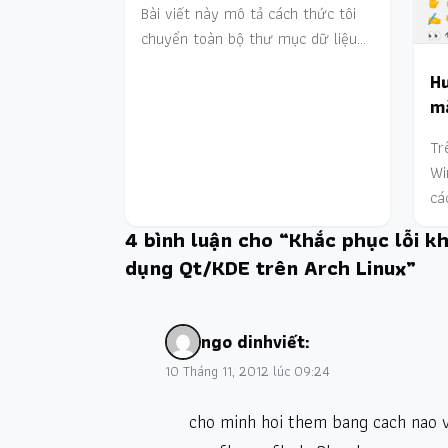
Bài viết này mô tả cách thức tôi
chuyển toàn bộ thư mục dữ liệu…
Hư
mà
Tr
Wi
cá
4 bình luận cho “Khắc phục lỗi k
dụng Qt/KDE trên Arch Linux”
ngo dinh
viết:
10 Tháng 11, 2012 lúc 09:24
cho minh hoi them bang cach nao v