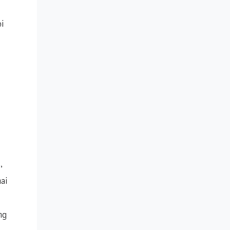
i
,
ai
ng