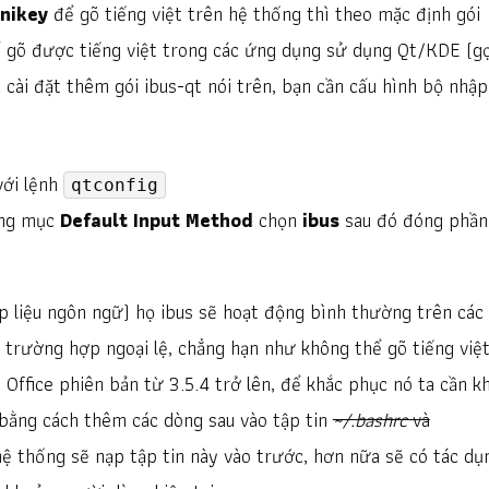
unikey
để gõ tiếng việt trên hệ thống thì theo mặc định gói
 gõ được tiếng việt trong các ứng dụng sử dụng Qt/KDE (gọ
c cài đặt thêm gói ibus-qt nói trên, bạn cần cấu hình bộ nhập
với lệnh
qtconfig
ong mục
Default Input Method
chọn
ibus
sau đó đóng phần
p liệu ngôn ngữ) họ ibus sẽ hoạt động bình thường trên các
 trường hợp ngoại lệ, chẳng hạn như không thể gõ tiếng việt
 Office phiên bản từ 3.5.4 trở lên, để khắc phục nó ta cần kh
bằng cách thêm các dòng sau vào tập tin
~/.bashrc
và
hệ thống sẽ nạp tập tin này vào trước, hơn nữa sẽ có tác dụ