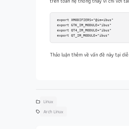
trên toàn hệ thống thay vì chỉ với tà
export XMODIFIERS="@im=ibus"

export GTK_IM_MODULE="ibus"

export QT4_IM_MODULE="ibus"

export QT_IM_MODULE="ibus"
Thảo luận thêm về vấn đề này tại
diễ
Linux
Arch Linux