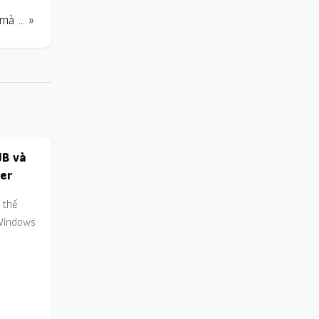
 mà … »
UB và
er
 thể
Windows