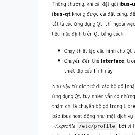
Thông thường, khi cài đặt gói
ibus-
ibus-qt
không được cài đặt cùng, để
tắt là các ứng dụng Qt) thì ngoài việ
liệu mặc định trên Qt bằng cách:
Chạy thiết lập cấu hình cho Qt 
Chuyển đến thẻ
Interface
, tr
thiết lập cấu hình này.
Như vậy từ giờ trở đi các bộ gõ (nhậ
ứng dụng Qt, tuy nhiên vẫn có những
thậm chí là chuyển bộ gõ trong Libre
báo ibus hoạt động như một dịch vụ 
~/.xprofile
bởi vì 
/etc/profile