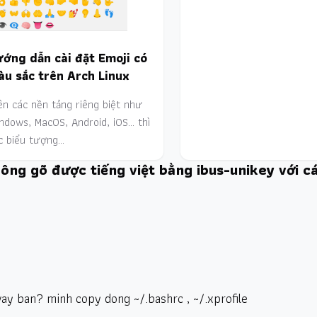
ớng dẫn cài đặt Emoji có
u sắc trên Arch Linux
ên các nền tảng riêng biệt như
ndows, MacOS, Android, iOS... thì
c biểu tượng…
hông gõ được tiếng việt bằng ibus-unikey với c
ay ban? minh copy dong ~/.bashrc , ~/.xprofile