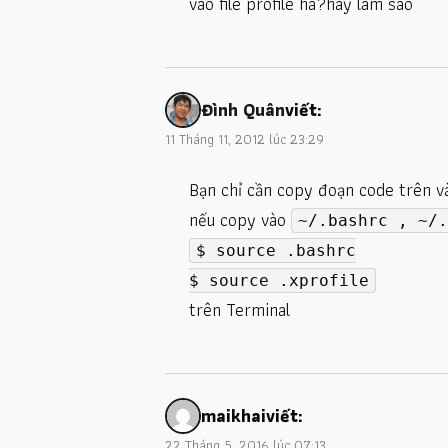
vao file profile ha?hay lam sao
Đình Quân
viết:
11 Tháng 11, 2012 lúc 23:29
Bạn chỉ cần copy đoạn code trên 
nếu copy vào
~/.bashrc , ~/.
$ source .bashrc
$ source .xprofile
trên Terminal
maikhai
viết:
22 Tháng 5, 2016 lúc 07:13