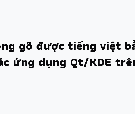
ông gõ được tiếng việt b
các ứng dụng Qt/KDE trê