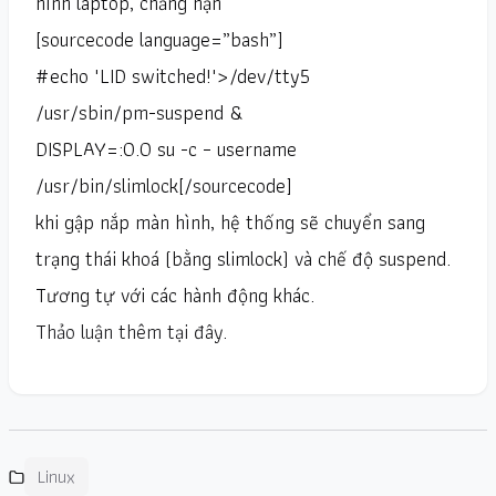
hình laptop, chẳng hạn
[sourcecode language=”bash”]
#echo "LID switched!">/dev/tty5
/usr/sbin/pm-suspend &
DISPLAY=:0.0 su -c – username
/usr/bin/slimlock[/sourcecode]
khi gập nắp màn hình, hệ thống sẽ chuyển sang
trạng thái khoá (bằng slimlock) và chế độ suspend.
Tương tự với các hành động khác.
Thảo luận thêm tại đây
.
Linux