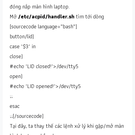
đóng nắp màn hình laptop.
Mở
/etc/acpid/handler.sh
tìm tới dòng
[sourcecode language=”bash”]
button/lid)
case "$3" in
close)
#echo "LID closed!">/dev/tty5
open)
#echo "LID opened!">/dev/tty5
;;
esac
;;[/sourcecode]
Tại đây, ta thay thế các lệnh xử lý khi gập/mở màn