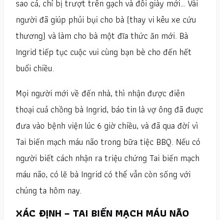
sao cả, chỉ bị trượt trên gạch và đôi giày mới… Vài
người đã giúp phủi bụi cho bà (thay vi kêu xe cứu
thương) và làm cho bà một đĩa thức ăn mới. Bà
Ingrid tiếp tục cuộc vui cùng bạn bè cho đến hết
buổi chiều.
Mọi người mới về đến nhà, thì nhận được điên
thoại cuả chồng bà Ingrid, báo tin là vợ ông đã đuợc
đưa vào bệnh viện lúc 6 giờ chiều, và đã qua đờí vì
Tai biến mạch máu não trong bữa tiệc BBQ. Nếu có
người biết cách nhận ra triệu chứng Tai biến mạch
máu não, có lẽ bà Ingrid có thể vẫn còn sống với
chúng ta hôm nay.
XÁC ĐỊNH – TAI BIẾN MẠCH MÁU NÃO