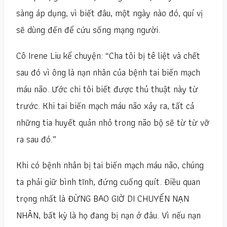
sàng áp dụng, vì biết đâu, một ngày nào đó, quí vị
sẽ dùng đến để cứu sống mạng người.
Cô Irene Liu kể chuyện: “Cha tôi bị tê liệt và chết
sau đó vì ông là nạn nhân của bệnh tai biến mạch
máu não. Ước chi tôi biết được thủ thuật này từ
trước. Khi tai biến mạch máu não xảy ra, tất cả
những tia huyết quản nhỏ trong não bộ sẽ từ từ vỡ
ra sau đó.”
Khi có bệnh nhân bị tai biến mạch máu não, chúng
ta phải giữ bình tĩnh, đứng cuống quít. Điều quan
trọng nhất là ĐỪNG BAO GIỜ DI CHUYỂN NẠN
NHÂN, bất kỳ là họ đang bị nạn ở đâu. Vì nếu nạn