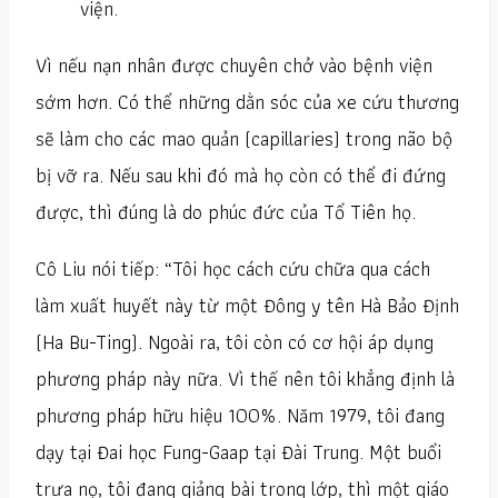
viện.
Vì nếu nạn nhân được chuyên chở vào bệnh viện
sớm hơn. Có thể những dằn sóc của xe cứu thương
sẽ làm cho các mao quản (capillaries) trong não bộ
bị vỡ ra. Nếu sau khi đó mà họ còn có thể đi đứng
được, thì đúng là do phúc đức của Tổ Tiên họ.
Cô Liu nói tiếp: “Tôi học cách cứu chữa qua cách
làm xuất huyết này từ một Đông y tên Hà Bảo Định
(Ha Bu-Ting). Ngoài ra, tôi còn có cơ hội áp dụng
phương pháp này nữa. Vì thế nên tôi khẳng định là
phương pháp hữu hiệu 100%. Năm 1979, tôi đang
dạy tại Đai học Fung-Gaap tại Đài Trung. Một buổi
trưa nọ, tôi đang giảng bài trong lớp, thì một giáo