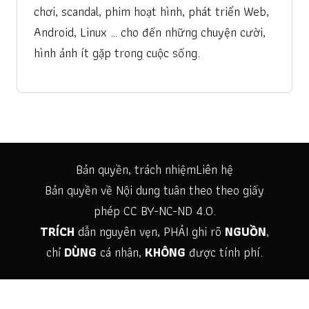
chơi, scandal, phim hoạt hình, phát triển Web,
Android, Linux … cho đến những chuyện cười,
hình ảnh ít gặp trong cuộc sống.
Bản quyền, trách nhiệm
Liên hệ
Bản quyền về Nội dung tuân theo theo giấy
phép
CC BY-NC-ND 4.0
.
TRÍCH
dẫn nguyên vẹn, PHẢI ghi rõ
NGUỒN
,
chỉ
DÙNG
cá nhân,
KHÔNG
được tính phí.