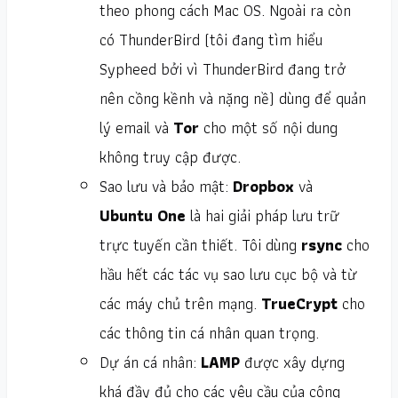
theo phong cách Mac OS. Ngoài ra còn
có ThunderBird (tôi đang tìm hiểu
Sypheed bởi vì ThunderBird đang trở
nên cồng kềnh và nặng nề) dùng để quản
lý email và
Tor
cho một số nội dung
không truy cập được.
Sao lưu và bảo mật:
Dropbox
và
Ubuntu One
là hai giải pháp lưu trữ
trực tuyến cần thiết. Tôi dùng
rsync
cho
hầu hết các tác vụ sao lưu cục bộ và từ
các máy chủ trên mạng.
TrueCrypt
cho
các thông tin cá nhân quan trọng.
Dự án cá nhân:
LAMP
được xây dựng
khá đầy đủ cho các yêu cầu của công