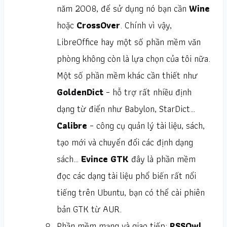
năm 2008, để sử dụng nó bạn cần
Wine
hoặc
CrossOver
. Chính vì vậy,
LibreOffice hay một số phần mềm văn
phòng không còn là lựa chọn của tôi nữa.
Một số phần mềm khác cần thiết như
GoldenDict
– hỗ trợ rất nhiều định
dạng từ điển như Babylon, StarDict…
Calibre
– công cụ quản lý tài liệu, sách,
tạo mới và chuyển đổi các định dạng
sách…
Evince GTK
đây là phần mềm
đọc các dạng tài liệu phổ biến rất nổi
tiếng trên Ubuntu, bạn có thể cài phiên
bản GTK từ AUR.
Phần mềm mạng và giao tiếp:
RSSOwl