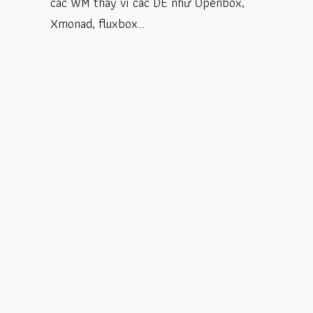
các WM thay vì các DE như Openbox,
Xmonad, fluxbox…