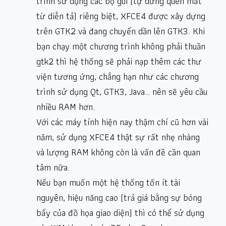
trình sử dụng các bộ gui (tự dưng quên mất
từ diễn tả) riêng biệt, XFCE4 được xây dựng
trên GTK2 và đang chuyển dần lên GTK3. Khi
bạn chạy một chương trình không phải thuần
gtk2 thì hệ thống sẽ phải nạp thêm các thư
viện tương ứng, chẳng hạn như các chương
trình sử dụng Qt, GTK3, Java… nên sẽ yêu cầu
nhiều RAM hơn.
Với các máy tính hiện nay thậm chí cũ hơn vài
năm, sử dụng XFCE4 thật sự rất nhẹ nhàng
và lượng RAM không còn là vấn đề cần quan
tâm nữa.
Nếu bạn muốn một hệ thống tốn ít tài
nguyên, hiệu năng cao (trả giá bằng sự bóng
bẩy của đồ họa giao diện) thì có thể sử dụng