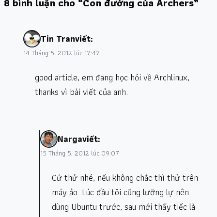
8 bình luận cho “Con đường của Archers”
Tin Tran
viết:
14 Tháng 5, 2012 lúc 17:47
good article, em đang học hỏi về Archlinux,
thanks vì bài viết của anh.
Narga
viết:
15 Tháng 5, 2012 lúc 09:07
Cứ thử nhé, nếu không chắc thì thử trên
máy ảo. Lúc đầu tôi cũng lưỡng lự nên
dùng Ubuntu trước, sau mới thấy tiếc là