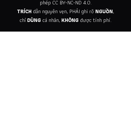
phép
CC BY-NC-ND 4.0
.
TRÍCH
dẫn nguyên vẹn, PHẢI ghi rõ
NGUỒN
,
chỉ
DÙNG
cá nhân,
KHÔNG
được tính phí.