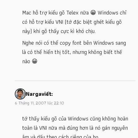
Mac hỗ trợ kiểu gõ Telex nữa 😀 Windows chỉ
có hỗ trợ kiểu VNI (tớ đặc biệt ghét kiểu gõ
này) khi gõ thấy cực kì khó chịu.
Nghe nói có thể copy font bên Windows sang
là có thể hiển thị tốt, nhưng không biết thế
nào 😀
Narga
viết:
6 Tháng 11, 2007 lúc 22:10
tớ thấy kiểu gõ của Windows cũng không hoàn
toàn là VNI nữa mà đúng hơn là nó gán nguyên
âm và dấu theo cách riêng của họ