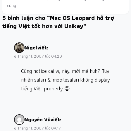
cùng…
5 bình luận cho “Mac OS Leopard hỗ trợ
tiếng Việt tốt hơn với Unikey”
Nigel
viết:
6 Tháng 11, 2007 lúc 04:20
Cũng notice cái vụ này, mới mẻ huh? Tuy
nhiên safari & mobilesafari không display
tiếng Việt properly 😉
Nguyên Vũ
viết:
6 Tháng 11, 2007 lúc 09:17