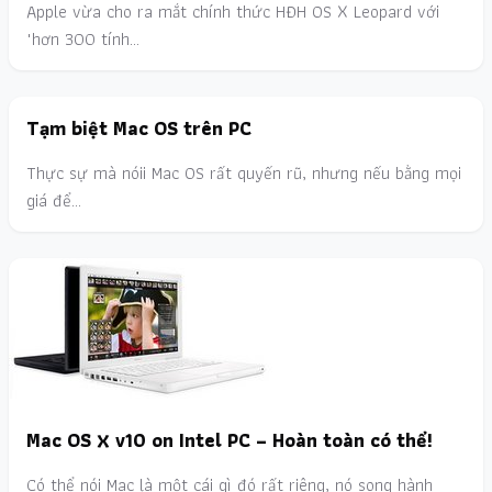
Apple vừa cho ra mắt chính thức HĐH OS X Leopard với
"hơn 300 tính…
Tạm biệt Mac OS trên PC
Thực sự mà nóii Mac OS rất quyến rũ, nhưng nếu bằng mọi
giá để…
Mac OS X v10 on Intel PC – Hoàn toàn có thể!
Có thể nói Mac là một cái gì đó rất riêng, nó song hành