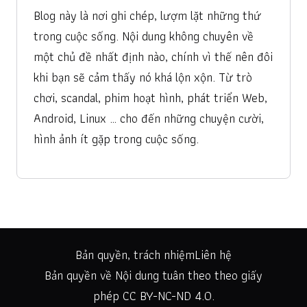
Blog này là nơi ghi chép, lượm lặt những thứ
trong cuộc sống. Nội dung không chuyên về
một chủ đề nhất định nào, chính vì thế nên đôi
khi bạn sẽ cảm thấy nó khá lộn xộn. Từ trò
chơi, scandal, phim hoạt hình, phát triển Web,
Android, Linux … cho đến những chuyện cười,
hình ảnh ít gặp trong cuộc sống.
Bản quyền, trách nhiệm
Liên hệ
Bản quyền về Nội dung tuân theo theo giấy
phép
CC BY-NC-ND 4.0
.