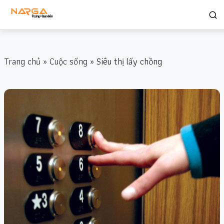
Trang chủ
»
Cuộc sống
» Siêu thị lấy chồng