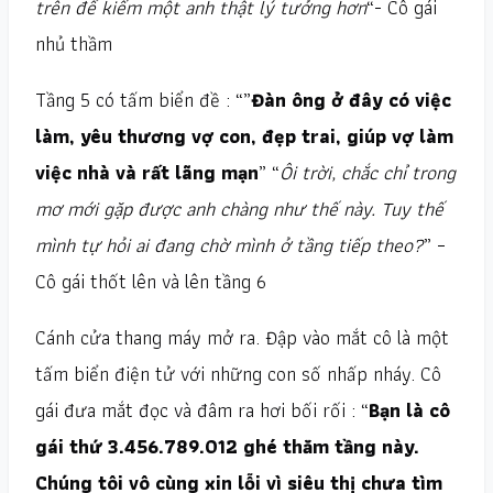
trên để kiếm một anh thật lý tưởng hơn
“- Cô gái
nhủ thầm
Tầng 5 có tấm biển đề : “”
Đàn ông ở đây có việc
làm, yêu thương vợ con, đẹp trai, giúp vợ làm
việc nhà và rất lãng mạn
” “
Ôi trời, chắc chỉ trong
mơ mới gặp được anh chàng như thế này. Tuy thế
mình tự hỏi ai đang chờ mình ở tầng tiếp theo?
” –
Cô gái thốt lên và lên tầng 6
Cánh cửa thang máy mở ra. Đập vào mắt cô là một
tấm biển điện tử với những con số nhấp nháy. Cô
gái đưa mắt đọc và đâm ra hơi bối rối : “
Bạn là cô
gái thứ 3.456.789.012 ghé thăm tầng này.
Chúng tôi vô cùng xin lỗi vì siêu thị chưa tìm