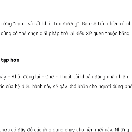
 từng “cụm” và rất khó “tìm đường”. Bạn sẽ tốn nhiều cú n
dùng có thể chọn giải pháp trở lại kiểu XP quen thuộc bằng
 tạp hơn
máy – Khởi động lại – Chờ – Thoát tài khoản đăng nhập hiện
hác của hệ điều hành này sẽ gây khó khăn cho người dùng ph
à chưa có đầy đủ các ứng dụng chạy cho nền mới này. Những