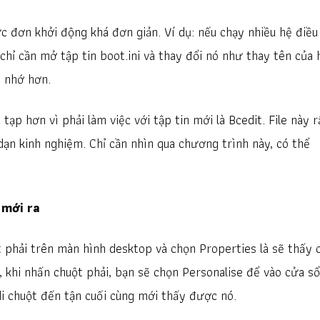
c đơn khởi động khá đơn giản. Ví dụ: nếu chạy nhiều hệ điều
hỉ cần mở tập tin boot.ini và thay đổi nó như thay tên của 
ễ nhớ hơn.
ạp hơn vì phải làm việc với tập tin mới là Bcedit. File này r
dạn kinh nghiệm. Chỉ cần nhìn qua chương trình này, có thể
 mới ra
phải trên màn hình desktop và chọn Properties là sẽ thấy 
 khi nhấn chuột phải, bạn sẽ chọn Personalise để vào cửa sổ
di chuột đến tận cuối cùng mới thấy được nó.