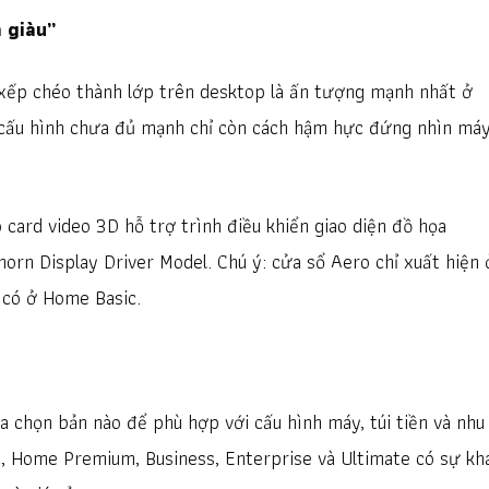
à giàu”
xếp chéo thành lớp trên desktop là ấn tượng mạnh nhất ở
ó cấu hình chưa đủ mạnh chỉ còn cách hậm hực đứng nhìn má
 card video 3D hỗ trợ trình điều khiển giao diện đồ họa
horn Display Driver Model. Chú ý: cửa sổ Aero chỉ xuất hiện 
có ở Home Basic.
a chọn bản nào để phù hợp với cấu hình máy, túi tiền và nhu
, Home Premium, Business, Enterprise và Ultimate có sự kh