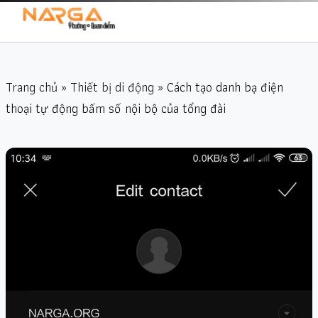
Trang chủ
»
Thiết bị di động
» Cách tạo danh bạ điện
thoại tự động bấm số nội bộ của tổng đài