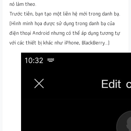
nó làm theo.
Trước tiên, bạn tạo một liên hệ mới trong danh bạ.
(Hình minh họa được sử dụng trong danh bạ của
điện thoại
Android
nhưng có thể áp dụng tương tự
với các thiết bị khác như iPhone, BlackBerry…)