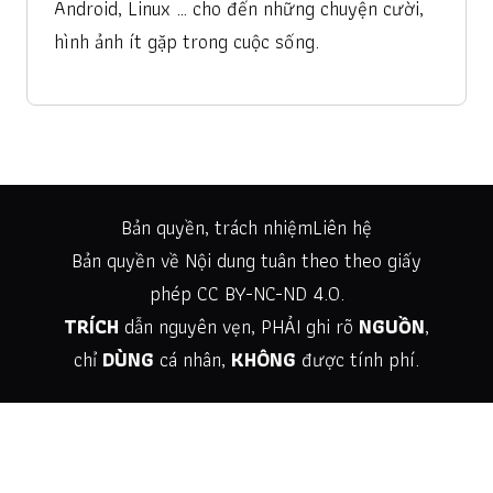
Android, Linux … cho đến những chuyện cười,
hình ảnh ít gặp trong cuộc sống.
Bản quyền, trách nhiệm
Liên hệ
Bản quyền về Nội dung tuân theo theo giấy
phép
CC BY-NC-ND 4.0
.
TRÍCH
dẫn nguyên vẹn, PHẢI ghi rõ
NGUỒN
,
chỉ
DÙNG
cá nhân,
KHÔNG
được tính phí.