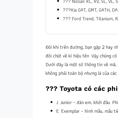
??? Nissan XL, XV, SL, VL, 
???Kia GAT, GMT, GATH, DA
??? Ford Trend, Titanium, R
Đôi khi trên đường, bạn gặp 2 hay n
đôi chút về kí hiệu tên. Vậy chúng có 
Dưới đây là một số thông tin về mã, 
không phải toàn bộ nhưng là của các
??? Toyota có các phiê
J: Junior – đàn em, khởi đầu. P
E: Exemplar – hình mẫu, mẫu tiê