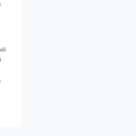
.
uôi
i
,