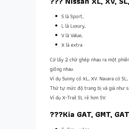
??? Nissan XL, XV, SL
S là Sport,
L là Luxury,
V là Value,
X là extra
Cứ lấy 2 chữ ghép nhau ra một phiê
giống nhau.
Ví dụ Sunny có XL, XV. Navara có SL, 
Thứ tự mức độ trang bị và giá như sa
Ví dụ X-Trail SL rẻ hơn SV.
???Kia GAT, GMT, GAT