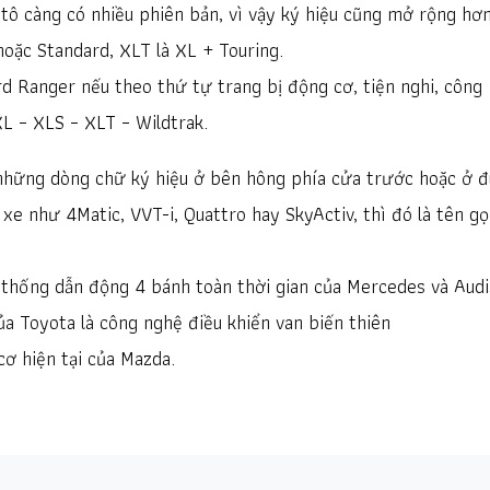
tô càng có nhiều phiên bản, vì vậy ký hiệu cũng mở rộng hơn
hoặc Standard, XLT là XL + Touring.
d Ranger nếu theo thứ tự trang bị động cơ, tiện nghi, công
XL – XLS – XLT – Wildtrak.
hững dòng chữ ký hiệu ở bên hông phía cửa trước hoặc ở đ
xe như 4Matic, VVT-i, Quattro hay SkyActiv, thì đó là tên gọ
 thống dẫn động 4 bánh toàn thời gian của Mercedes và Audi
a Toyota là công nghệ điều khiển van biến thiên
cơ hiện tại của Mazda.