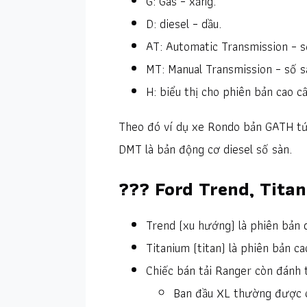
G: Gas – xăng.
D: diesel – dầu.
AT: Automatic Transmission – s
MT: Manual Transmission – số s
H: biểu thị cho phiên bản cao cấ
Theo đó ví dụ xe Rondo bản GATH tức
DMT là bản động cơ diesel số sàn.
??? Ford Trend, Titan
Trend (xu hướng) là phiên bản d
Titanium (titan) là phiên bản ca
Chiếc bán tải Ranger còn đánh 
Ban đầu XL thường được cá