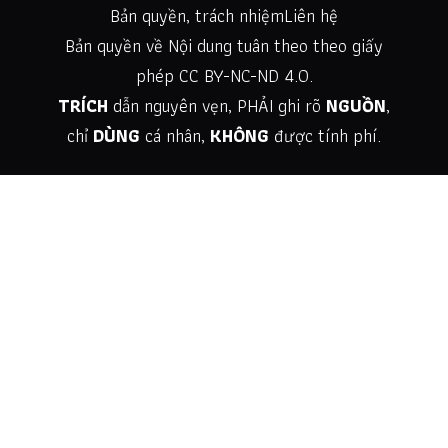
Bản quyền, trách nhiệm
Liên hệ
Bản quyền về Nội dung tuân theo theo giấy
phép
CC BY-NC-ND 4.0
.
TRÍCH
dẫn nguyên vẹn, PHẢI ghi rõ
NGUỒN
,
chỉ
DÙNG
cá nhân,
KHÔNG
được tính phí.