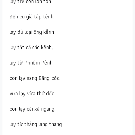
lạy trẻ con lon ton
đến cụ già tập tễnh,
lạy đủ loại ông kễnh
lạy tất cả các kênh,
lạy từ Phnôm Pênh
con lạy sang Băng-cốc,
vừa lạy vừa thở dốc
con lạy cái xà ngang,
lạy từ thằng lang thang