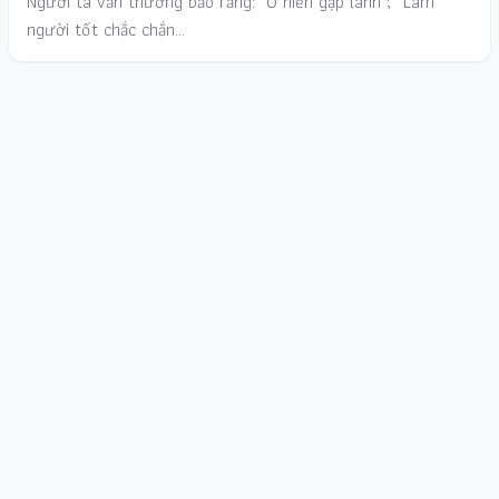
Người ta vẫn thường bảo rằng: "Ở hiền gặp lành"; ''Làm
người tốt chắc chắn…