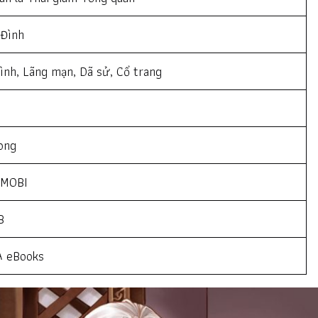
 Đình
ình, Lãng mạn, Dã sử, Cổ trang
ong
 MOBI
B
 eBooks