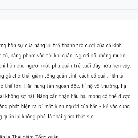
ưng hôn sự của nàng lại trở thành trò cười của cả kinh
n tú, nàng phạm vào tội khi quân. Ngươi đã không muốn
chỉ hôn cho ngươi một phu quân trẻ tuổi đầy hứa hẹn vậy.
 gả cho thái giám tổng quản tính cách cổ quái. Hắn là
o thế lớn. Hắn hung tàn ngoan độc, hỉ nộ vô thường, hạ
i không sợ hãi. Nàng cẩn thận hầu hạ, mong có thể được
ng phát hiện ra bí mật kinh người của hắn – kẻ vào cung
quản lại không phải là thái giám thật sự…
ân là Thái giám Tổng quản