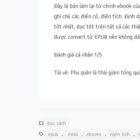
Đây là bản làm lại từ chính ebook của 
ghi chú các điển cố, điển tích. Địn
tốt nhất, đọc tốt trên tất cả các thi
được convert từ EPUB nên không đả
Đánh giá cá nhân 1/5
Tải về:
Phu quân là thái giám tổng q
Đọc sách
,
,
,
,
.epub
.mobi
ebooks
ngôn tình