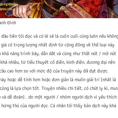
hanh Đình
đâu tiên tôi đọc và có lẽ sẽ là cuốn cuối cùng luôn nếu khôn
giá có trọng lượng nhất định từ cộng đồng về thể loại này.
n khả năng trình bày, dẫn dắt và cũng như thắt nút / mở nút
khá nhiều, từ tiểu thuyết cổ điển, kinh điển, đương đại nên
cầu cao hơn so với mức độ của truyện này đã đạt được.
này hoặc dễ tính hơn hoặc đơn giản là muốn giải trí (nhất là
ũng là lựa chọn tốt. Truyện nhiều chi tiết, có chút ly kì, mư
u và dễ đoán)… do một người / nhóm người dịch vì yêu thích
 hứng thú của người đọc. Cá nhân tôi thấy bản dịch này khá