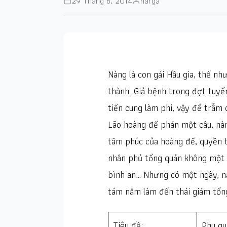
29 Tháng 8, 2014
narga
Nàng là con gái Hầu gia, thế nh
thành. Giả bệnh trong đợt tuyể
tiến cung làm phi, vậy để trẫm 
Lão hoàng đế phán một câu, nàng
tâm phúc của hoàng đế, quyền t
nhân phủ tổng quản không một a
bình an… Nhưng có một ngày, nà
tám năm làm đến thái giám tổng 
Tiêu đề:
Phu qu