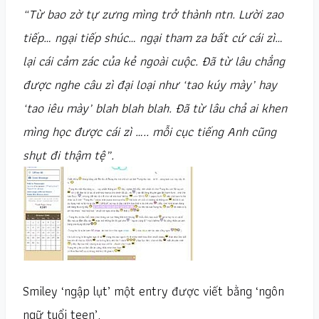
“Từ bao zờ tự zưng mìng trở thành ntn. Lười zao
tiếp… ngại tiếp shúc… ngại tham za bất cứ cái zì…
lại cái cảm zác của kẻ ngoài cuộc. Đã từ lâu chẳng
được nghe câu zì đại loại như ‘tao kúy mày’ hay
‘tao iêu mày’ blah blah blah. Đã từ lâu chả ai khen
mìng học được cái zì ….. mỗi cục tiếng Anh cũng
shụt đi thậm tệ”.
Smiley ‘ngập lụt’ một entry được viết bằng ‘ngôn
ngữ tuổi teen’.