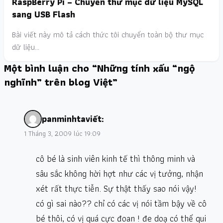
RaspBerry Pi – Chuyển thư mục dữ liệu MySQL
sang USB Flash
Bài viết này mô tả cách thức tôi chuyển toàn bộ thư mục
dữ liệu…
Một bình luận cho “Những tính xấu “ngộ
nghĩnh” trên blog Việt”
panminhta
viết:
1 Tháng 3, 2009 lúc 19:09
cô bé là sinh viên kinh tế thì thông minh và
sâu sắc không hời hợt như các vị tưởng, nhận
xét rất thực tiễn. Sự thật thấy sao nói vậy!
có gì sai nào?? chỉ có các vị nói tầm bậy về cô
bé thôi, có vị quá cực đoan ! đe doạ có thể qui