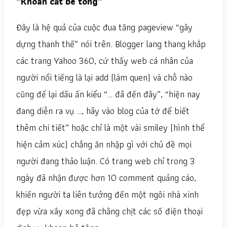
“Khoan cắt bê tông”
Đây là hệ quả của cuộc đua tăng pageview “gây
dựng thanh thế” nói trên. Blogger lang thang khắp
các trang Yahoo 360, cứ thấy web cá nhân của
người nổi tiếng là lại add (làm quen) và chỗ nào
cũng để lại dấu ấn kiểu “… đã đến đây”, “hiện nay
đang diễn ra vụ …, hãy vào blog của tớ để biết
thêm chi tiết” hoặc chỉ là một vài smiley (hình thể
hiện cảm xúc) chẳng ăn nhập gì với chủ đề mọi
người đang thảo luận. Có trang web chỉ trong 3
ngày đã nhận được hơn 10 comment quảng cáo,
khiến người ta liên tưởng đến một ngôi nhà xinh
đẹp vừa xây xong đã chằng chịt các số điện thoại