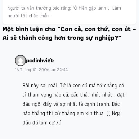
Người ta vẫn thường bảo rằng: "Ở hiền gặp lành"; ''Làm
người tốt chắc chắn…
Một bình luận cho “Con cả, con thứ, con út –
Ai sẽ thành công hơn trong sự nghiệp?”
pcdinh
viết:
16 Tháng 10, 2006 lúc 22:42
Bài này sai roài. Tớ là con cả mà tớ chẳng có
tí tham vọng nào cả, cẩu thả, nhút nhát… đặt
đâu ngồi đấy và sợ nhất là cạnh tranh. Bác
nào thắng thì cứ thắng em xin thua :(( Ngại
đấu đá lắm cơ /:)