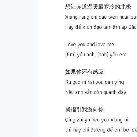
想让赤道温暖最寒冷的北极
Xiang rang chi dao wen nuan zui 
Hãy để xích đạo làm ấm áp Bắc 
Love you and love me
[Em] yêu anh, [anh] yêu em
如果你还有感应
Ru guo ni hai you gan ying
Nếu anh vẫn còn quanh đây
就指引我游向你
Qing zhi yin wo you xiang ni
thì hãy chỉ đường để em bơi đ