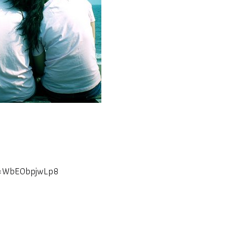
v=WbEObpjwLp8