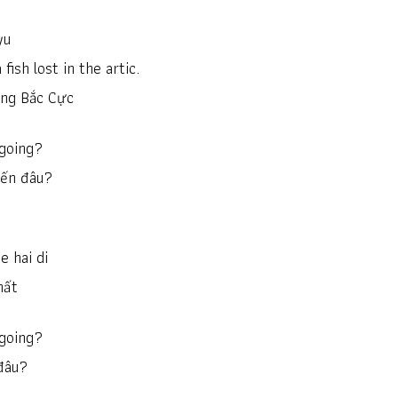
yu
 fish lost in the artic.
ong Bắc Cực
 going?
đến đâu?
e hai di
hất
 going?
đâu?