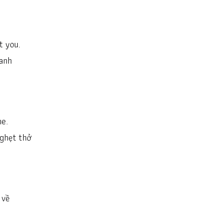
st you.
anh
he.
nghẹt thở
 về