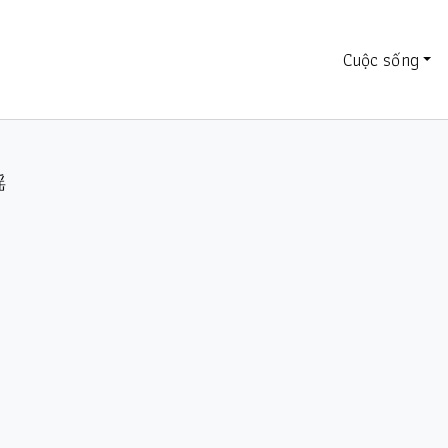
Cuộc sống
瑶