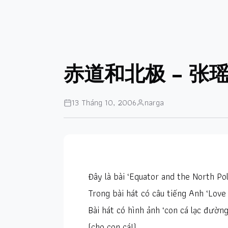
赤道和北极 – 张
13 Tháng 10, 2006
narga
Đây là bài ‘Equator and the North Po
Trong bài hát có câu tiếng Anh ‘Love
Bài hát có hình ảnh ‘con cá lạc đườn
(cho con cá!)