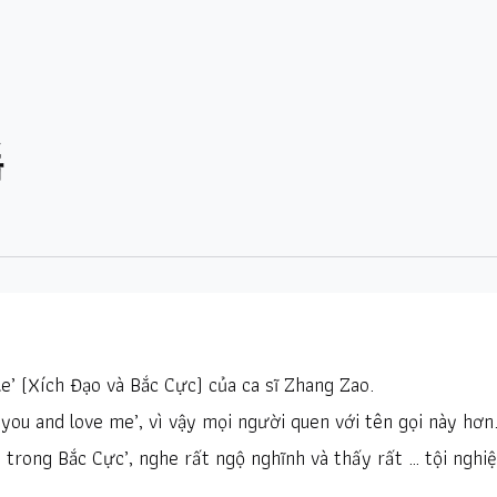
瑶
le’ (Xích Đạo và Bắc Cực) của ca sĩ Zhang Zao.
 you and love me’, vì vậy mọi người quen với tên gọi này hơn
g trong Bắc Cực’, nghe rất ngộ nghĩnh và thấy rất … tội nghi