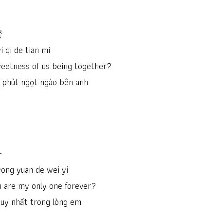
蜜
i qi de tian mi
weetness of us being together?
 phút ngọt ngào bên anh
一
yong yuan de wei yi
u are my only one forever?
duy nhất trong lòng em