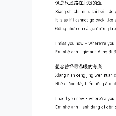
像是只迷路在北极的鱼
Xiang shi zhi mi tu zai bei ji de 
It is as if I cannot go back, like a
Giống như con cá lạc đường tr
I miss you now – Where’re you
Em nhớ anh – giờ anh đang đi 
想念曾经最温暖的海底
Xiang nian ceng jing wen nuan d
Nhớ chăng đáy biển nồng ấm n
I need you now – where’re you
Em nhớ anh – anh đang đi đến 