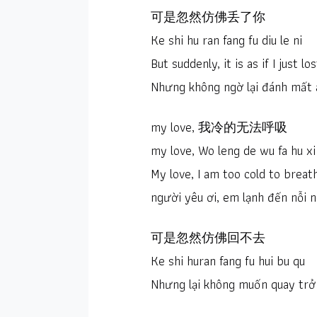
可是忽然仿佛丢了你
Ke shi hu ran fang fu diu le ni
But suddenly, it is as if I just lo
Nhưng không ngờ lại đánh mất 
my love, 我冷的无法呼吸
my love, Wo leng de wu fa hu xi
My love, I am too cold to breat
người yêu ơi, em lạnh đến nỗi 
可是忽然仿佛回不去
Ke shi huran fang fu hui bu qu
Nhưng lại không muốn quay trở