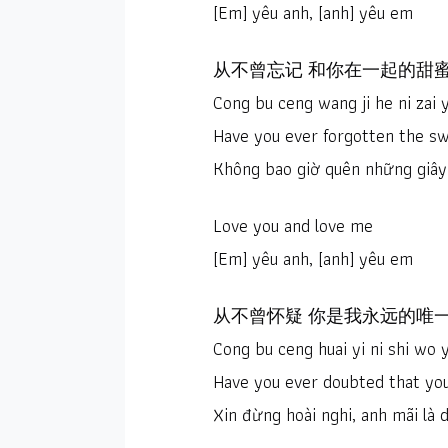
[Em] yêu anh, [anh] yêu em
从不曾忘记 和你在一起的甜
Cong bu ceng wang ji he ni zai y
Have you ever forgotten the s
Không bao giờ quên những giây
Love you and love me
[Em] yêu anh, [anh] yêu em
从不曾怀疑 你是我永远的唯
Cong bu ceng huai yi ni shi wo 
Have you ever doubted that yo
Xin đừng hoài nghi, anh mãi là 