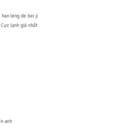
han leng de bei ji
Cực lạnh giá nhất
ến anh