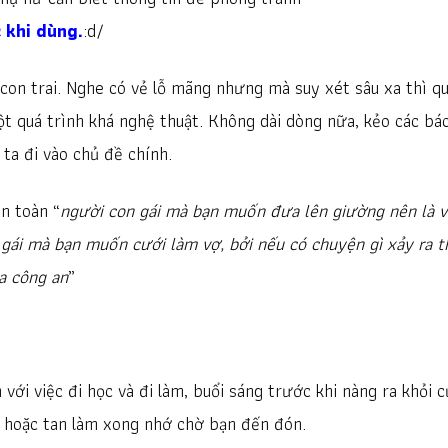
 khi dùng.
:d/
 con trai. Nghe có vẻ lỗ mãng nhưng mà suy xét sâu xa thì q
t quá trình khá nghệ thuật. Không dài dòng nữa, kẻo các bá
 ta đi vào chủ đề chính.
an toàn “
người con gái mà bạn muốn đưa lên giường nên là 
gái mà bạn muốn cưới làm vợ, bởi nếu có chuyện gì xảy ra t
ra công an
”
với việc đi học và đi làm, buổi sáng trước khi nàng ra khỏi 
c hoặc tan làm xong nhớ chờ bạn đến đón.