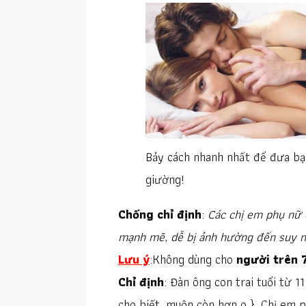
Bảy cách nhanh nhất để đưa bạn
giường!
Chống chỉ định
:
Các chị em phụ nữ 
mạnh mẽ, dễ bị ảnh hường đến suy ng
Lưu ý
:Không dùng cho
người trên 
Chỉ định
: Đàn ông con trai tuổi từ 
cho biết, muộn còn hơn o }. Chị em 