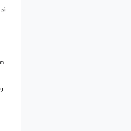
cái
àm
ng