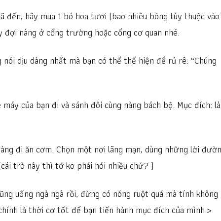
đã đến, hãy mua 1 bó hoa tươi (bao nhiêu bông tùy thuộc vào 
ãy đợi nàng ở cổng trường hoặc cổng cơ quan nhé.
g nói dịu dàng nhất mà bạn có thể thể hiện để rủ rê: “Chúng
xe máy của bạn đi và sánh đôi cùng nàng bách bộ. Mục đích: l
 nàng đi ăn cơm. Chọn một nơi lãng mạn, dùng những lời đườ
ái trò này thì tớ ko phái nói nhiều chứ? )
u cũng uống ngà ngà rồi, đừng có nóng ruột quá mà tính không
chính là thời cơ tốt để bạn tiến hành mục đích của mình.>