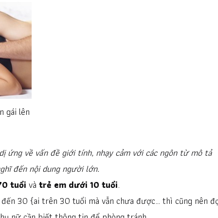
 gái lên
dị ứng về vấn đề giới tính, nhạy cảm với các ngôn từ mô tả
hĩ đến nội dung người lớn.
70 tuổi
và
trẻ em dưới 10 tuổi
.
11 đến 30 {ai trên 30 tuổi mà vẫn chưa được… thì cũng nên đ
phụ nữ cần biết thông tin để phòng tránh