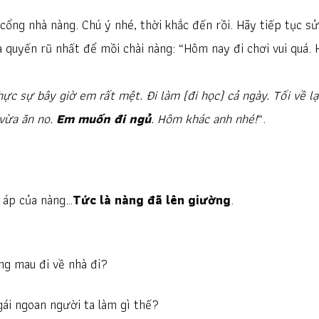
cổng nhà nàng. Chú ý nhé, thời khắc đến rồi. Hãy tiếp tục sử
à quyến rũ nhất để mồi chài nàng: “Hôm nay đi chơi vui quá. 
ực sự bây giờ em rất mệt. Đi làm (đi học) cả ngày. Tối về lạ
 vừa ăn no.
Em muốn đi ngủ
. Hôm khác anh nhé!
“.
m áp của nàng…
Tức là nàng đã lên giường
.
ng mau đi về nhà đi?
i ngoan người ta làm gì thế?