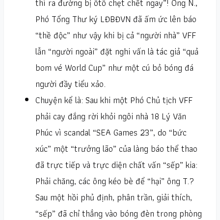
thì ra đường bị ôtô chẹt chết ngay”! Ông N.,
Phó Tổng Thư ký LĐBĐVN đã ấm ức lên báo
“thề độc” như vậy khi bị cả “người nhà” VFF
lẫn “người ngoài” đặt nghi vấn là tác giả “quả
bom vé World Cup” như một cú bỏ bóng đá
người đầy tiểu xảo.
Chuyện kể là: Sau khi một Phó Chủ tịch VFF
phải cay đắng rời khỏi ngôi nhà 18 Lý Văn
Phúc vì scandal “SEA Games 23”, do “bức
xúc” một “trưởng lão” của làng báo thể thao
đã trực tiếp và trực diện chất vấn “sếp” kia:
Phải chăng, các ông kéo bè để “hại” ông T.?
Sau một hồi phủ định, phân trần, giải thích,
“sếp” đã chỉ thẳng vào bóng đèn trong phòng