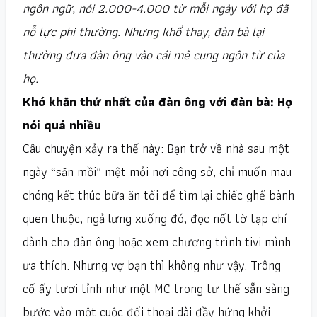
ngôn ngữ, nói 2.000-4.000 từ mỗi ngày với họ đã
nỗ lực phi thường. Nhưng khổ thay, đàn bà lại
thường đưa đàn ông vào cái mê cung ngôn từ của
họ.
Khó khăn thứ nhất của đàn ông với đàn bà: Họ
nói quá nhiều
Câu chuyện xảy ra thế này: Bạn trở về nhà sau một
ngày “săn mồi” mệt mỏi nơi công sở, chỉ muốn mau
chóng kết thúc bữa ăn tối để tìm lại chiếc ghế bành
quen thuộc, ngả lưng xuống đó, đọc nốt tờ tạp chí
dành cho đàn ông hoặc xem chương trình tivi mình
ưa thích. Nhưng vợ bạn thì không như vậy. Trông
cố ấy tươi tỉnh như một MC trong tư thế sẵn sàng
bước vào một cuộc đối thoại dài đầy hứng khởi.