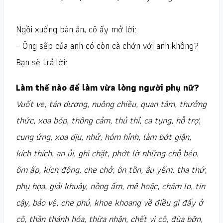
Ngồi xuống bàn ăn, cô ấy mở lời:
– Ông sếp của anh có còn cà chớn với anh không?
Bạn sẽ trả lời:
Làm thế nào để làm vừa lòng người phụ nữ?
Vuốt ve, tán dương, nuông chiều, quan tâm, thưởng
thức, xoa bóp, thông cảm, thủ thỉ, ca tụng, hỗ trợ,
cung ứng, xoa dịu, nhử, hóm hỉnh, làm bớt giận,
kích thích, an ủi, ghì chặt, phớt lờ những chỗ béo,
ôm ấp, kích động, che chở, ôn tồn, âu yếm, tha thứ,
phụ họa, giải khuây, nồng ấm, mê hoặc, chăm lo, tin
cậy, bảo vệ, che phủ, khoe khoang về điều gì đấy ở
cô, thần thánh hóa, thừa nhận, chết vì cô, đùa bỡn,