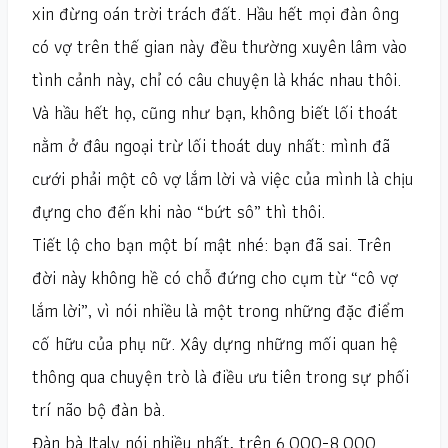
xin đừng oán trời trách đất. Hầu hết mọi đàn ông
có vợ trên thế gian này đều thường xuyên lâm vào
tình cảnh này, chỉ có câu chuyện là khác nhau thôi.
Và hầu hết họ, cũng như bạn, không biết lối thoát
nằm ở đâu ngoại trừ lối thoát duy nhất: mình đã
cưới phải một cô vợ lắm lời và việc của mình là chịu
đựng cho đến khi nào “bứt sô” thì thôi.
Tiết lộ cho bạn một bí mật nhé: bạn đã sai. Trên
đời này không hề có chỗ đứng cho cụm từ “cô vợ
lắm lời”, vì nói nhiều là một trong những đặc điểm
cố hữu của phụ nữ. Xây dựng những mối quan hệ
thông qua chuyện trò là điều ưu tiên trong sự phối
trí não bộ đàn bà.
Đàn bà Italy nói nhiều nhất, trên 6.000-8.000