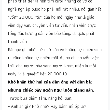
pháp triệt để” là nên tìm cưới những cô vợ có
nghề nghiệp buộc họ phải nói rất nhiều, nói gần hết
“vốn” 20.000 “từ” của họ mỗi ngày như là giáo
viên dạy văn, chuyên viên tư vấn, nhân viên trực
tổng đài, hướng dẫn viên bảo tàng, du lịch, phát
thanh viên.
Bài học ghi nhớ: Từ ngữ của vợ không tự nhiên sinh
ra cũng không tự nhiên mất đi, nó chỉ chuyển việc
trút cho người này sang người khác, miễn là mỗi
ngày “giải quyết” hết 20.000 từ.
Khó khăn thứ hai của đàn ông với đàn bà:
Những chiếc bẫy ngôn ngữ luôn giăng sẵn.
Trước bữa điểm tâm, nàng hỏi bạn:
– Anh ăn gì? Phở nhé? Hay bánh mì ốp la?