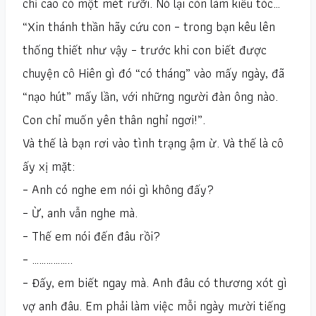
chỉ cao có một mét rưỡi. Nó lại còn làm kiểu tóc…
“Xin thánh thần hãy cứu con – trong bạn kêu lên
thống thiết như vậy – trước khi con biết được
chuyện cô Hiên gì đó “có tháng” vào mấy ngày, đã
“nạo hút” mấy lần, với những người đàn ông nào.
Con chỉ muốn yên thân nghỉ ngơi!”.
Và thế là bạn rơi vào tình trạng ậm ừ. Và thế là cô
ấy xị mặt:
– Anh có nghe em nói gì không đấy?
– Ừ, anh vẫn nghe mà.
– Thế em nói đến đâu rồi?
– ……………..
– Đấy, em biết ngay mà. Anh đâu có thương xót gì
vợ anh đâu. Em phải làm việc mỗi ngày mười tiếng