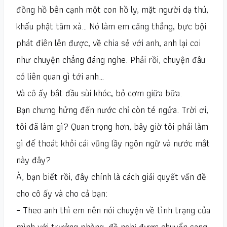
đồng hồ bên cạnh một con hồ ly, mặt người dạ thú,
khẩu phật tâm xà… Nó làm em căng thẳng, bực bội
phát điên lên được, về chia sẻ với anh, anh lại coi
như chuyện chẳng đáng nghe. Phải rồi, chuyện đâu
có liên quan gì tới anh…
Và cô ấy bắt đầu sùi khóc, bỏ cơm giữa bữa.
Bạn chưng hửng đến nước chỉ còn té ngửa. Trời ơi,
tôi đã làm gì? Quan trọng hơn, bây giờ tôi phải làm
gì để thoát khỏi cái vũng lầy ngôn ngữ và nước mắt
này đây?
À, bạn biết rồi, đây chính là cách giải quyết vấn đề
cho cô ấy và cho cả bạn:
– Theo anh thì em nên nói chuyện về tình trạng của
mình với trưởng phòng, đề nghị được chuyển sang