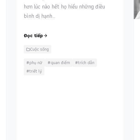
hơn lúc nào hết họ hiểu những điều
bình dị hạnh…
Đọc tiếp
Cuộc sống
#phụ nữ
#quan điểm
#trích dẫn
#triết lý