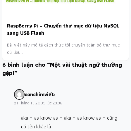
RaspBerry Pi – Chuyển thư mục dữ liệu MySQL
sang USB Flash
Bài viết này mô tả cách thức tôi chuyển toàn bộ thư mục
dữ liệu…
6 bình luận cho “Một vài thuật ngữ thường
gặp!”
conchim
viết:
21 Tháng 11, 2005 lúc 23:38
aka = as know as = aka = as know as = cũng
có tên khác là