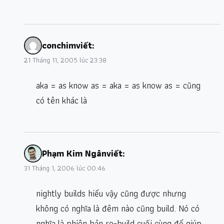
conchim
viết:
21 Tháng 11, 2005 lúc 23:38
aka = as know as = aka = as know as = cũng
có tên khác là
Phạm Kim Ngân
viết:
31 Tháng 1, 2006 lúc 00:46
nightly builds hiểu vậy cũng được nhưng
không có nghĩa là đêm nào cũng build. Nó có
nghĩa là phiên bản re-build cuối cùng để giúp