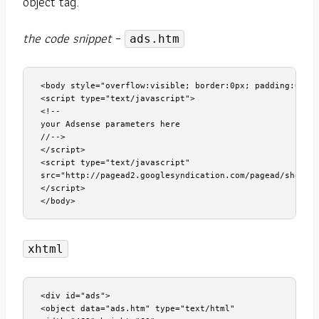
object tag.
the code snippet
–
ads.htm
<body style="overflow:visible; border:0px; padding:0; ma
<script type="text/javascript">

<!--

your Adsense parameters here

//-->

</script>

<script type="text/javascript"

src="http://pagead2.googlesyndication.com/pagead/show_ad
</script>

</body>
xhtml
<div id="ads">

<object data="ads.htm" type="text/html"
