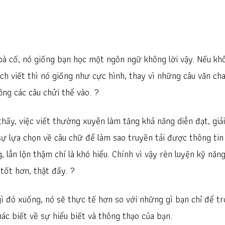
t pà cố, nó giống bạn học một ngôn ngữ không lời vậy. Nếu kh
ịch viết thì nó giống như cực hình, thay vì những câu văn ch
ồng các câu chửi thể vào. ?
hấy, việc viết thường xuyên làm tăng khả năng diễn đạt, giải
sự lựa chọn về câu chữ để làm sao truyền tải được thông tin
 lẫn lộn thậm chí là khó hiểu. Chính vì vậy rèn luyện kỹ năn
 tốt hơn, thật đấy. ?
gì đó xuống, nó sẽ thực tế hơn so với những gì bạn chỉ để t
hác biết về sự hiểu biết và thông thạo của bạn.