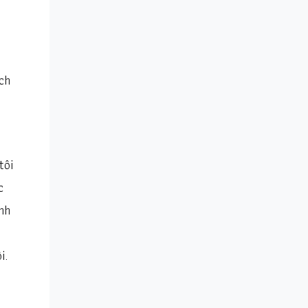
ích
tôi
c
nh
i.