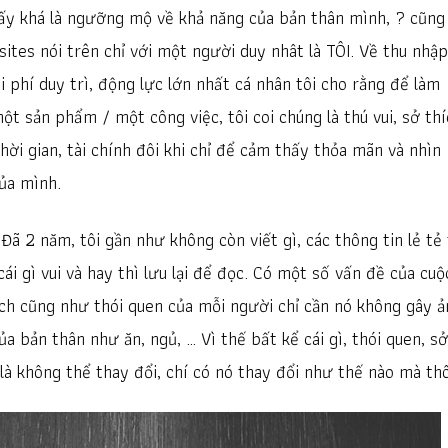
thấy khá là ngưỡng mộ về khả năng của bản thân mình, ? cũng
sites nói trên chỉ với một người duy nhât là TÔI. Về thu nhập
i phí duy trì, động lực lớn nhất cá nhân tôi cho rằng để làm
ột sản phẩm / một công việc, tôi coi chúng là thú vui, sở th
hời gian, tài chính đôi khi chỉ để cảm thấy thỏa mãn và nhìn
ủa mình.
 Đã 2 năm, tôi gần như không còn viết gì, các thông tin lẻ tẻ 
ái gì vui và hay thì lưu lại để đọc. Có một số vấn đề của cuộ
ch cũng như thói quen của mỗi người chỉ cần nó không gây ả
bản thân như ăn, ngủ, … Vì thế bất kể cái gì, thói quen, sở
là không thể thay đổi, chí có nó thay đổi như thế nào mà thô