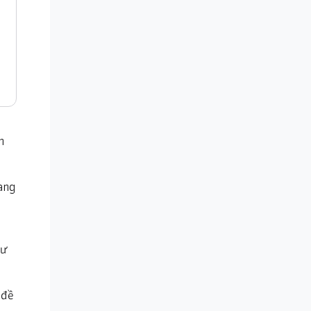
n
ang
hư
 đề