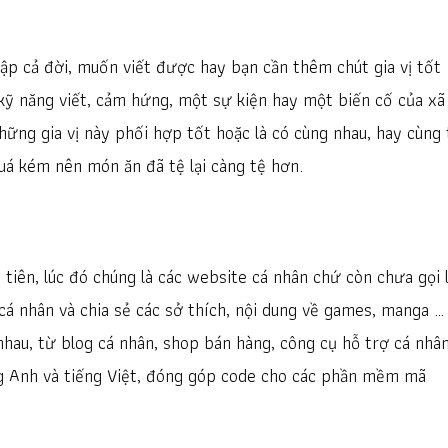
tập cả đời, muốn viết được hay bạn cần thêm chút gia vị tốt
kỹ năng viết, cảm hứng, một sự kiện hay một biến cố của xã
những gia vị này phối hợp tốt hoặc là có cùng nhau, hay cùng
uá kém nên món ăn đã tệ lại càng tệ hơn.
 tiên, lúc đó chúng là các website cá nhân chứ còn chưa gọi 
 cá nhân và chia sẻ các sở thích, nội dung về games, manga …
nhau, từ blog cá nhân, shop bán hàng, công cụ hỗ trợ cá nhân
ng Anh và tiếng Việt, đóng góp code cho các phần mềm mã