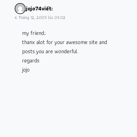
jojo74
viết:
6 Tháng 12, 2005 lúc 03:02
my friend;
thanx alot for your awesome site and
posts.you are wonderful.
regards
jojo