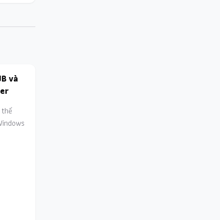
UB và
er
 thể
Windows