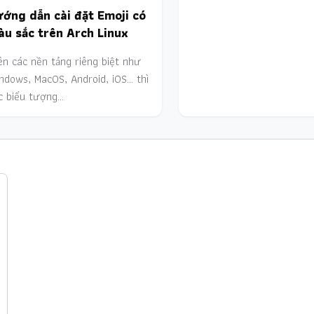
ớng dẫn cài đặt Emoji có
u sắc trên Arch Linux
ên các nền tảng riêng biệt như
ndows, MacOS, Android, iOS... thì
c biểu tượng…