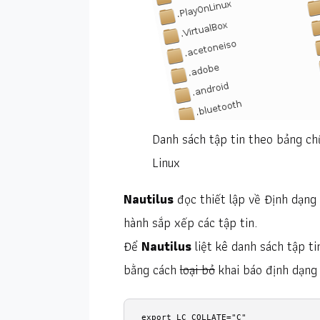
Danh sách tập tin theo bảng chữ
Linux
Nautilus
đọc thiết lập về Định dạng
hành sắp xếp các tập tin.
Để
Nautilus
liệt kê danh sách tập t
bằng cách
loại bỏ
khai báo định dạng
export LC_COLLATE="C"