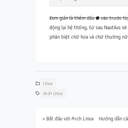
Đơn giản là thêm dấu
#
vào trước tù
động lại hệ thống, từ sau Nautilus s
phân biệt chữ hoa và chữ thường nữ
Linux
Arch Linux
« Bắt đầu với Arch Linux
Hướng dẫn cài