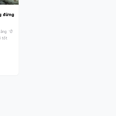
g đừng
ằng: "Ở
i tốt