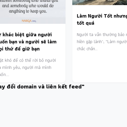
Làm Người Tốt nhưn
tốt quá
 khác biệt giữa người
Người ta vẫn thường bảo r
uốn bạn và người sẽ làm
hiền gặp lành"; ''Làm ngườ
i thứ để giữ bạn
chắc chắn…
ật khó để có thể rời bỏ người
 mình yêu, người mà mình
ốn.…
ay đổi domain và liên kết feed”