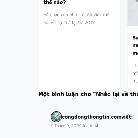
thế nào?
Hẳn bạn còn nhớ, tôi đã viết một
bài về sự trở lại từ 2017…
Sự
m
mọ
Th
mà
mu
Một bình luận cho “Nhắc lại về th
congdongthongtin.com
viết:
8 Tháng 9, 2009 lúc 16:14