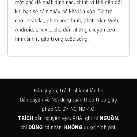
một chủ đề nhất định nào, chính vì thế nên đôi
khi bạn sẽ cảm thấy nó khá lộn xộn. Từ trò
chơi, scandal, phim hoạt hình, phát triển Web,
Android, Linux … cho đến những chuyện cười,
hình ảnh ít gặp trong cuộc sống.
Bản quyền, trách nhiệm
Liên hệ
Bản quyền về Nội dung tuân theo theo giấy
phép
CC BY-NC-ND 4.0
.
TRÍCH
dẫn nguyên vẹn, PHẢI ghi rõ
NGUỒN
,
chỉ
DÙNG
cá nhân,
KHÔNG
được tính phí.