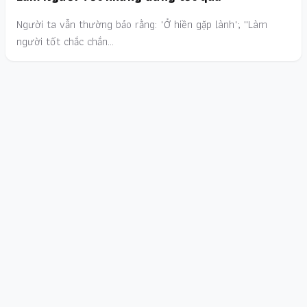
Người ta vẫn thường bảo rằng: "Ở hiền gặp lành"; ''Làm
người tốt chắc chắn…