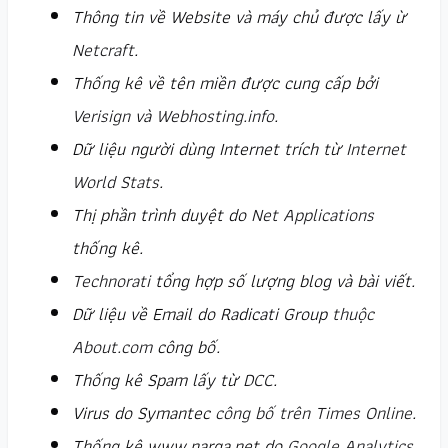
Thông tin về Website và máy chủ được lấy ừ
Netcraft
.
Thống kê về tên miền được cung cấp bởi
Verisign
và
Webhosting.info
.
Dữ liệu người dùng Internet trích từ
Internet
World Stats
.
Thị phần trình duyệt do
Net Applications
thống kê.
Technorati
tổng hợp số lượng blog và bài viết.
Dữ liệu về Email do Radicati Group
thuộc
About.com
công bố.
Thống kê Spam lấy từ
DCC
.
Virus do Symantec
công bố trên Times Online
.
Thống kê www.narga.net do
Google Analytics