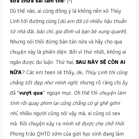
sửa chữa sai lầm thế
! [-(
Dù thế nào, ai cũng đồng ý là không nên xô Thùy
Linh tới đường cùng (
dù em đã có nhiều hậu thuẫn
từ nhà đài, báo chí, gia đình và bạn bè xung quanh
).
Nhưng nói thôi đừng bàn tán nữa và hãy cho qua
chuyện này là phiến diện. Bởi vì thứ nhất, không ai
ngăn được dư luận. Thứ hai,
SAU NÀY SẼ CÒN AI
NỮA
? Các em teen sẽ thấy, ok,
Thùy Linh thì cũng
chẳng tốt đẹp như mình nghĩ,
nhưng rõ ràng chị ấy
đã “
vượt qua
” ngoạn mục. Oh thế thì
chuyện làm
tình rồi quay phim lại cũng chẳng có gì ghê gớm
nhỉ
, nhiều người cũng nói vậy mà, ai cũng có sex
mà. Rồi chuyện xảy ra
mình sẽ được che chở thôi
.
Phong trào QHTD sớm của giới học sinh đang làm