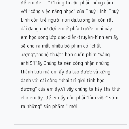
để em đc ……”.Chúng ta cần phải thông cảm
với “công việc năng nhọc” của Thuỳ Linh .Thuỳ
Linh còn trẻ người non dạ,tương lai còn rất
dài đang chờ đợi em ở phía trước ,mai này
em học xong lớp đạo-diễn-truyền-hình em ấy
sẽ cho ra mắt nhiều bộ phim có “chất
lượng”,”nghệ thuật” hơn cuốn phim “vàng
anh(5′)”ấy.Chúng ta nên công nhận những
thành tựu mà em ấy đã tạo được và xứng
danh với cái công “khai trí giới tính học
đường” của em ấy.Vì vậy chúng ta hãy tha thứ
cho em ấy ,để em ấy còn phải “làm việc” sớm
ra những” sản phẩm ” mới