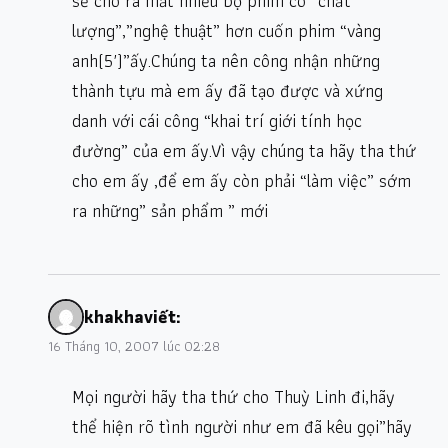
sẽ cho ra mắt nhiều bộ phim có “chất
lượng”,”nghệ thuật” hơn cuốn phim “vàng
anh(5′)”ấy.Chúng ta nên công nhận những
thành tựu mà em ấy đã tạo được và xứng
danh với cái công “khai trí giới tính học
đường” của em ấy.Vì vậy chúng ta hãy tha thứ
cho em ấy ,để em ấy còn phải “làm việc” sớm
ra những” sản phẩm ” mới
khakha
viết:
16 Tháng 10, 2007 lúc 02:28
Mọi người hãy tha thứ cho Thuỳ Linh đi,hãy
thể hiện rõ tình người như em đã kêu gọi”hãy