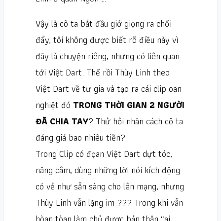
Vậy là cô ta bắt đầu giở giọng ra chối
đẩy, tôi không được biết rõ điều này vì
đây là chuyện riêng, nhưng có liên quan
tới Việt Dart. Thế rồi Thùy Linh theo
Việt Dart về tư gia và tạo ra cái clip oan
nghiệt đó
TRONG THỜI GIAN 2 NGƯỜI
ĐÃ CHIA TAY
? Thử hỏi nhân cách cô ta
đáng giá bao nhiêu tiền?
Trong Clip có đọan Việt Dart dựt tóc,
nâng cằm, dùng những lời nói kích động
có vẻ như sẵn sàng cho lên mạng, nhưng
Thùy Linh vẫn lặng im ??? Trong khi vẫn
hòan tòan làm chủ được bản thân “ai