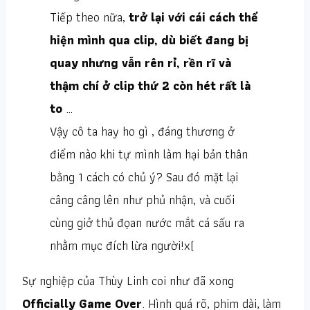
Tiếp theo nữa,
trở lại với cái cách thể
hiện mình qua clip, dù biết đang bị
quay nhưng vẫn rên rỉ, rền rĩ và
thậm chí ở clip thứ 2 còn hét rất là
to
…
Vậy cô ta hay ho gì , đáng thương ở
điểm nào khi tự mình làm hại bản thân
bằng 1 cách có chủ ý? Sau đó mặt lại
câng câng lên như phủ nhận, và cuối
cùng giở thủ đọan nước mắt cá sấu ra
nhằm mục đích lừa người!x(
Sự nghiệp của Thùy Linh coi như đã xong
Officially Game Over
. Hình quá rõ, phim dài, làm