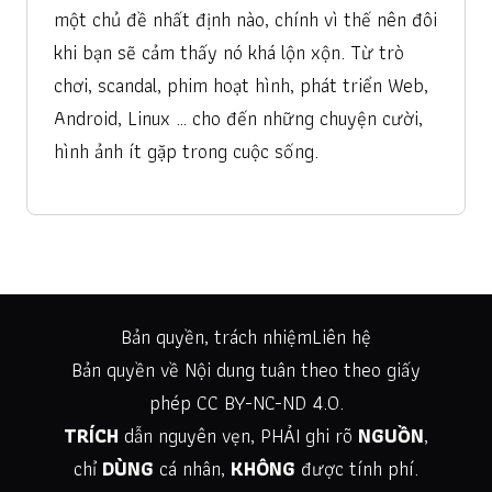
một chủ đề nhất định nào, chính vì thế nên đôi
khi bạn sẽ cảm thấy nó khá lộn xộn. Từ trò
chơi, scandal, phim hoạt hình, phát triển Web,
Android, Linux … cho đến những chuyện cười,
hình ảnh ít gặp trong cuộc sống.
Bản quyền, trách nhiệm
Liên hệ
Bản quyền về Nội dung tuân theo theo giấy
phép
CC BY-NC-ND 4.0
.
TRÍCH
dẫn nguyên vẹn, PHẢI ghi rõ
NGUỒN
,
chỉ
DÙNG
cá nhân,
KHÔNG
được tính phí.