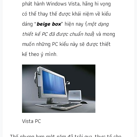
phát hành Windows Vista, hãng hi vọng
có thể thay thế được khái niệm về kiểu
dáng “
beige box
” hiện nay {
một dạng
thiết kế PC đã được chuẩn hoá
} và mong
muốn những PC kiểu này sẽ được thiết
kế theo ý mình.
Vista PC
Thế nhưng hơn một năm đã trôi qua, thực tế cho