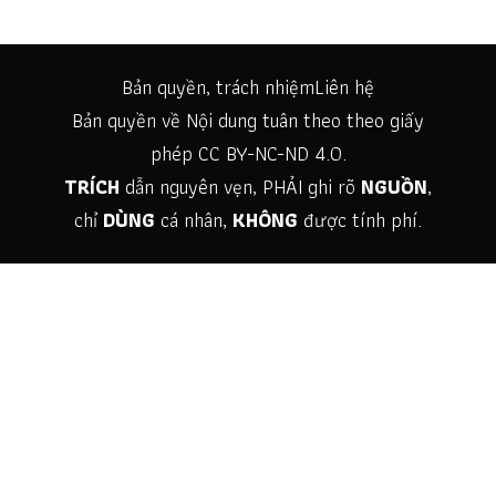
Bản quyền, trách nhiệm
Liên hệ
Bản quyền về Nội dung tuân theo theo giấy
phép
CC BY-NC-ND 4.0
.
TRÍCH
dẫn nguyên vẹn, PHẢI ghi rõ
NGUỒN
,
chỉ
DÙNG
cá nhân,
KHÔNG
được tính phí.