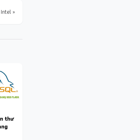
Intel »
ển thư
ang