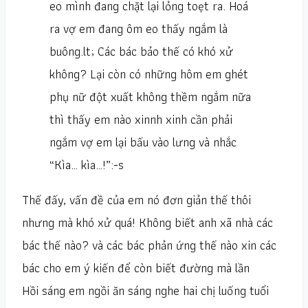
eo mình đang chặt lại lỏng toẹt ra. Hoá
ra vợ em đang ôm eo thấy ngắm là
buông.lt; Các bác bảo thế có khó xử
không? Lại còn có những hôm em ghét
phụ nữ đột xuất không thềm ngắm nữa
thì thấy em nào xinnh xinh cần phải
ngắm vợ em lại bấu vào lưng và nhắc
“Kìa… kìa…!”:-s
Thế đấy, vấn đề của em nó đơn giản thế thôi
nhưng mà khó xử quá! Không biết anh xã nhà các
bác thế nào? và các bác phản ứng thế nào xin các
bác cho em ý kiến để còn biết đường mà lần
Hồi sáng em ngồi ăn sáng nghe hai chị luống tuổi