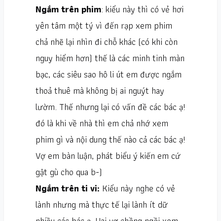
Ngắm trên phim
: kiểu này thì có vẻ hơi
yên tâm một tý vì đến rạp xem phim
chả nhẽ lại nhìn đi chỗ khác (có khi còn
nguy hiểm hơn) thế là các minh tinh màn
bạc, các siêu sao hô li út em được ngắm
thoả thuê mà không bị ai nguýt hay
lườm. Thế nhưng lại có vấn đề các bác ạ!
đó là khi về nhà thì em chả nhớ xem
phim gì và nội dung thế nào cả các bác ạ!
Vợ em bàn luận, phát biểu ý kiến em cứ
gật gù cho qua b-)
Ngắm trên ti vi:
Kiểu này nghe có vẻ
lành nhưng mà thực tế lại lành ít dữ
nhiều các bác ạ. Hai vợ chồng ngồi xem