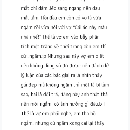
mắt chỉ dám liếc sang ngang nên đau
mắt lắm. Hồi đầu em còn có võ là vừa
ngắm rồi vừa nói với vợ “Cái áo này màu
nhã nhể!” thế là vợ em vào bẫy phân
tích một tràng về thời trang còn em thì
cứ…ngắm.:p Nhưng sau này vợ em biết
nên không dùng võ đó được nên đành dở
lý luận của các bác giai ra là nhìn thấy
gái đẹp mà không ngắm thì một là bị làm
sao, hai là dối trá, đằng này anh thật thà
nên mới ngắm, có ảnh hưởng gì đâu.b-)
Thế là vợ em phải nghe, em tha hồ
ngắm, nhưng cú ngắm xong cái lại thấy