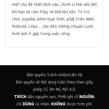
một chủ đề nhất định nào, chính vì thế nên đôi
khi bạn sẽ cảm thấy nó khá lộn xộn. Từ trò
chơi, scandal, phim hoạt hình, phát triển Web,
Android, Linux … cho đến những chuyện cười,
hình ảnh ít gặp trong cuộc sống.
Bản quyền, trách nhiệm
Liên hệ
Bản quyền về Nội dung tuân theo theo giấy
phép
CC BY-NC-ND 4.0
.
TRÍCH
dẫn nguyên vẹn, PHẢI ghi rõ
NGUỒN
,
chỉ
DÙNG
cá nhân,
KHÔNG
được tính phí.