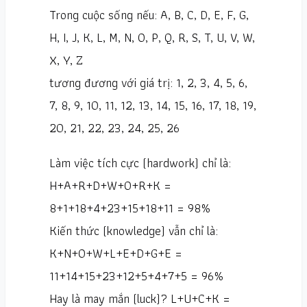
Trong cuộc sống nếu: A, B, C, D, E, F, G,
H, I, J, K, L, M, N, O, P, Q, R, S, T, U, V, W,
X, Y, Z
tương đương với giá trị: 1, 2, 3, 4, 5, 6,
7, 8, 9, 10, 11, 12, 13, 14, 15, 16, 17, 18, 19,
20, 21, 22, 23, 24, 25, 26
Làm việc tích cực (hardwork) chỉ là:
H+A+R+D+W+O+R+K =
8+1+18+4+23+15+18+11 = 98%
Kiến thức (knowledge) vẫn chỉ là:
K+N+O+W+L+E+D+G+E =
11+14+15+23+12+5+4+7+5 = 96%
Hay là may mắn (luck)? L+U+C+K =