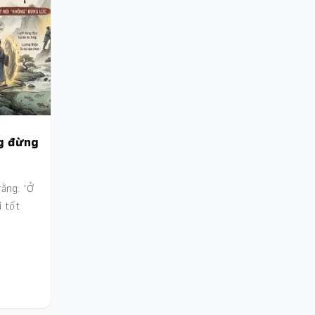
g đừng
ằng: "Ở
i tốt