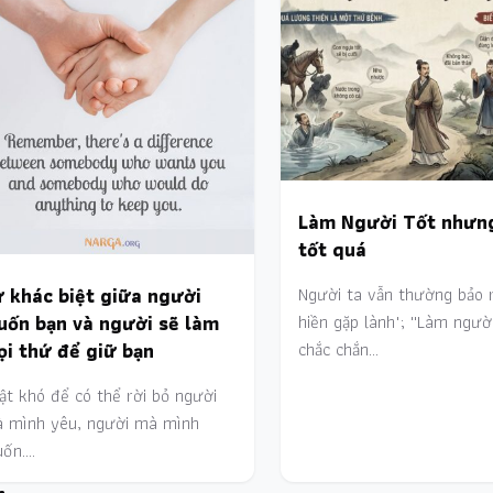
Làm Người Tốt nhưn
tốt quá
 khác biệt giữa người
Người ta vẫn thường bảo r
uốn bạn và người sẽ làm
hiền gặp lành"; ''Làm ngườ
i thứ để giữ bạn
chắc chắn…
ật khó để có thể rời bỏ người
 mình yêu, người mà mình
ốn.…