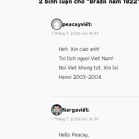
2 bình luận cho “Brazil năm 1822
peacay
viết:
1 Tháng 7, 2006 lúc 14:43
Heh. Xin ciao anh!
Toi tich nguoi Viet Nam!
Noi Viet khong tot. Xin loi.
Hanoi 2003-2004.
Narga
viết:
1 Tháng 7, 2006 lúc 16:39
Hello Peacay,