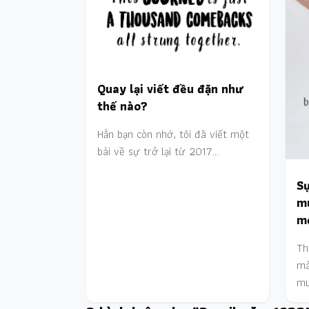
Quay lại viết đều đặn như
thế nào?
Hẳn bạn còn nhớ, tôi đã viết một
bài về sự trở lại từ 2017…
Sự
m
mọ
Th
mà
mu