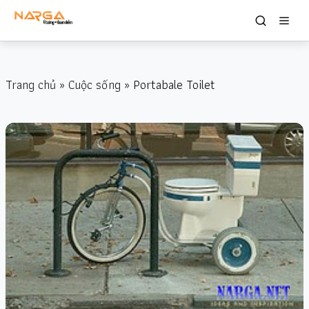
Trang chủ
»
Cuộc sống
» Portabale Toilet