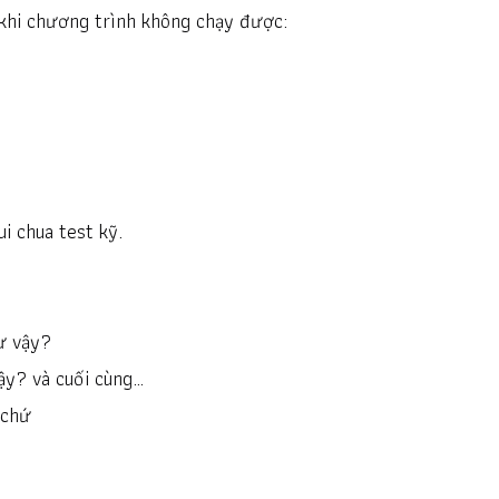
 khi chương trình không chạy được:
ui chua test kỹ.
hư vậy?
vậy? và cuối cùng…
i chứ