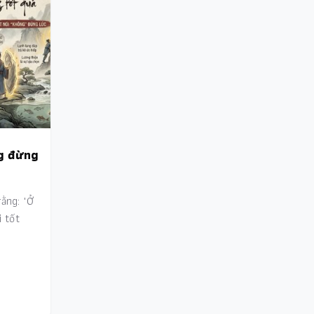
g đừng
ằng: "Ở
i tốt