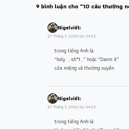
9 bình luận cho “10 câu thường nó
Nigel
viết:
27 Tháng 3, 2006 lúc 04:25
trong tiếng Anh là:
“holy … sh*t…” hoặc “Damn it”
cửa miệng và thường xuyên
Nigel
viết:
27 Tháng 3, 2006 lúc 04:25
trong tiếng Anh là: