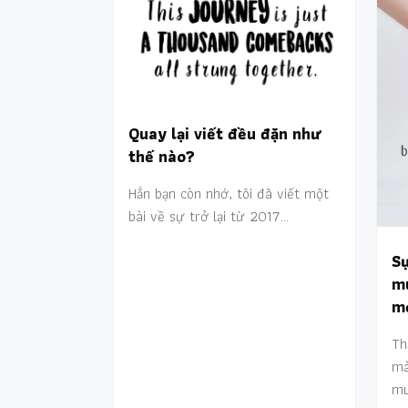
Quay lại viết đều đặn như
thế nào?
Hẳn bạn còn nhớ, tôi đã viết một
bài về sự trở lại từ 2017…
Sự
m
mọ
Th
mà
mu