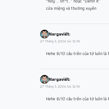
“holy … sh*t…” hoặc “Damn it”
cửa miệng và thường xuyên
Narga
viết:
27 Tháng 3, 2006 lúc 12:34
Hehe 8/10 câu trên của tớ luôn là F
Narga
viết:
27 Tháng 3, 2006 lúc 12:34
Hehe 8/10 câu trên của tớ luôn là F