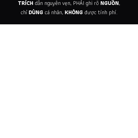
TRÍCH
dẫn nguyên vẹn, PHẢI ghi rõ
NGUỒN
,
chỉ
DÙNG
cá nhân,
KHÔNG
được tính phí.