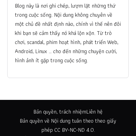
Blog này là nơi ghi chép, lượm lặt những thứ
trong cuộc sống. Nội dung không chuyên về
một chủ đề nhất định nào, chính vì thế nên đôi
khi bạn sẽ cảm thấy nó khá lộn xộn. Từ trò
chơi, scandal, phim hoạt hình, phát triển Web,
Android, Linux … cho đến những chuyện cười,
hình ảnh ít gặp trong cuộc sống.
Bản quyền, trách nhiệm
Liên hệ
Bản quyền về Nội dung tuân theo theo giấy
phép
CC BY-NC-ND 4.0
.