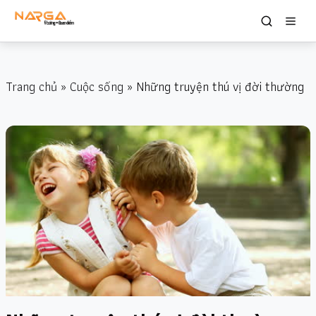
Trang chủ
»
Cuộc sống
» Những truyện thú vị đời thường